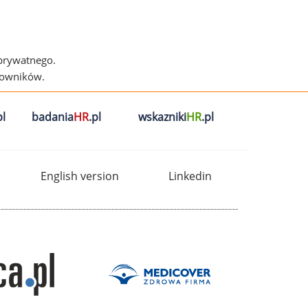
 prywatnego.
cowników.
l
badania
HR
.pl
wskazniki
HR
.pl
English version
Linkedin