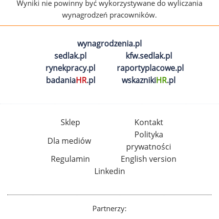
Wyniki nie powinny być wykorzystywane do wyliczania
wynagrodzeń pracowników.
wynagrodzenia.pl
sedlak.pl
kfw.sedlak.pl
rynekpracy.pl
raportyplacowe.pl
badania
HR
.pl
wskazniki
HR
.pl
Sklep
Kontakt
Polityka
Dla mediów
prywatności
Regulamin
English version
Linkedin
Partnerzy: