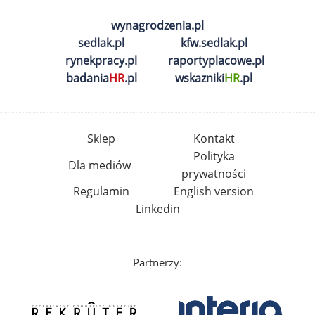
wynagrodzenia.pl
sedlak.pl
kfw.sedlak.pl
rynekpracy.pl
raportyplacowe.pl
badania
HR
.pl
wskazniki
HR
.pl
Sklep
Kontakt
Polityka
Dla mediów
prywatności
Regulamin
English version
Linkedin
Partnerzy: