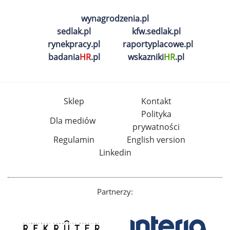
wynagrodzenia.pl
sedlak.pl
kfw.sedlak.pl
rynekpracy.pl
raportyplacowe.pl
badania
HR
.pl
wskazniki
HR
.pl
Sklep
Kontakt
Polityka
Dla mediów
prywatności
Regulamin
English version
Linkedin
Partnerzy: