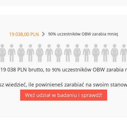
19 038,00 PLN
90% uczestników OBW zarabia mniej
z 19 038 PLN brutto, to
uczestników OBW zarabia m
90%
z wiedzieć, ile powinieneś zarabiać na swoim stano
Weź udział w badaniu i sprawdź!