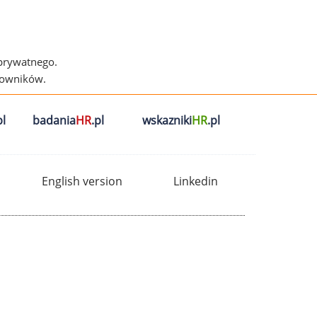
 prywatnego.
cowników.
l
badania
HR
.pl
wskazniki
HR
.pl
English version
Linkedin