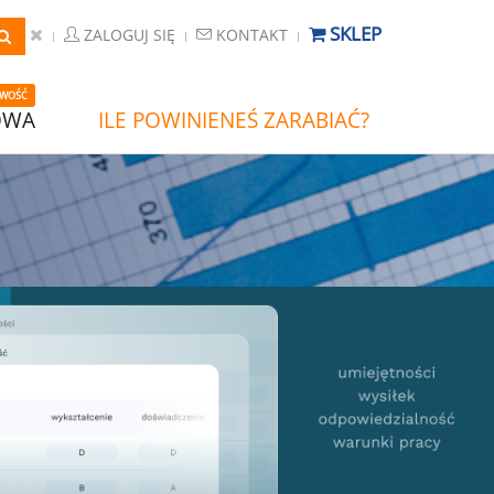
SKLEP
ZALOGUJ SIĘ
KONTAKT
WOŚĆ
OWA
ILE POWINIENEŚ ZARABIAĆ?