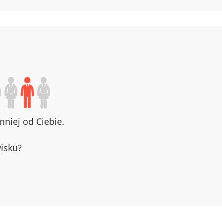
niej od Ciebie.
wisku?