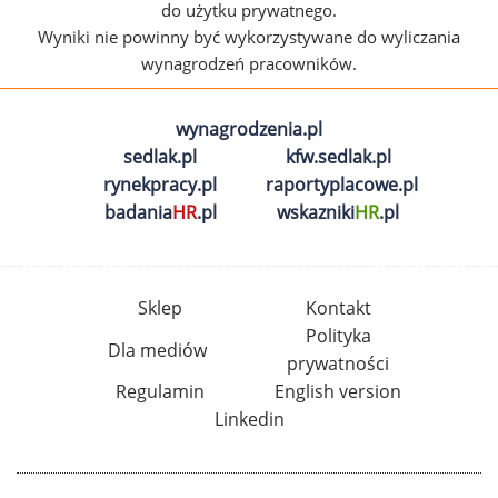
do użytku prywatnego.
Wyniki nie powinny być wykorzystywane do wyliczania
wynagrodzeń pracowników.
wynagrodzenia.pl
sedlak.pl
kfw.sedlak.pl
rynekpracy.pl
raportyplacowe.pl
badania
HR
.pl
wskazniki
HR
.pl
Sklep
Kontakt
Polityka
Dla mediów
prywatności
Regulamin
English version
Linkedin