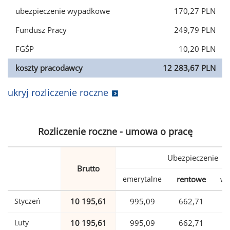
ubezpieczenie wypadkowe
170,27 PLN
Fundusz Pracy
249,79 PLN
FGŚP
10,20 PLN
koszty pracodawcy
12 283,67 PLN
ukryj rozliczenie roczne
Rozliczenie roczne - umowa o pracę
Ubezpieczenie
Brutto
emerytalne
rentowe
wy
Styczeń
10 195,61
995,09
662,71
Luty
10 195,61
995,09
662,71