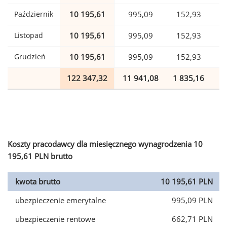
Październik
10 195,61
995,09
152,93
Listopad
10 195,61
995,09
152,93
Grudzień
10 195,61
995,09
152,93
122 347,32
11 941,08
1 835,16
2
Koszty pracodawcy dla miesięcznego wynagrodzenia 10
195,61 PLN brutto
kwota brutto
10 195,61 PLN
ubezpieczenie emerytalne
995,09 PLN
ubezpieczenie rentowe
662,71 PLN