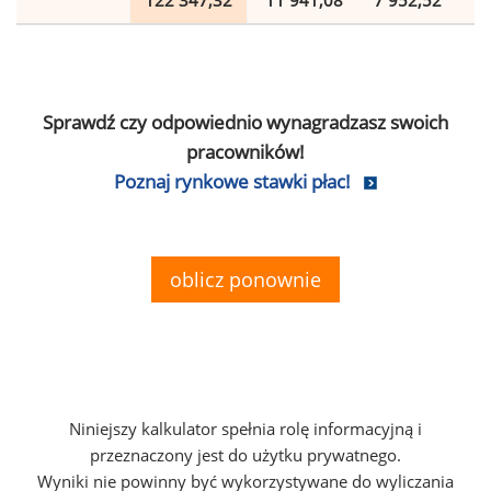
122 347,32
11 941,08
7 952,52
2
Sprawdź czy odpowiednio wynagradzasz swoich
pracowników!
Poznaj rynkowe stawki płac!
oblicz ponownie
Niniejszy kalkulator spełnia rolę informacyjną i
przeznaczony jest do użytku prywatnego.
Wyniki nie powinny być wykorzystywane do wyliczania