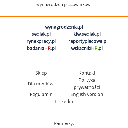
wynagrodzeń pracowników.
wynagrodzenia.pl
sedlak.pl
kfw.sedlak.pl
rynekpracy.pl
raportyplacowe.pl
badania
HR
.pl
wskazniki
HR
.pl
Sklep
Kontakt
Polityka
Dla mediów
prywatności
Regulamin
English version
Linkedin
Partnerzy: