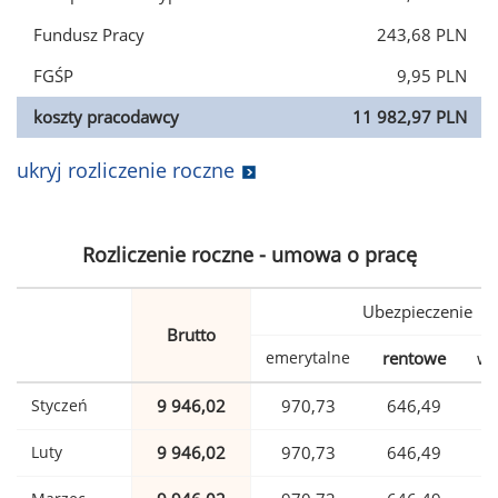
Fundusz Pracy
243,68 PLN
FGŚP
9,95 PLN
koszty pracodawcy
11 982,97 PLN
ukryj rozliczenie roczne
Rozliczenie roczne - umowa o pracę
Ubezpieczenie
Brutto
emerytalne
rentowe
wy
Styczeń
9 946,02
970,73
646,49
Luty
9 946,02
970,73
646,49