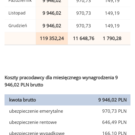
Październik
9 946,02
970,73
149,19
Listopad
9 946,02
970,73
149,19
Grudzień
9 946,02
970,73
149,19
119 352,24
11 648,76
1 790,28
2
Koszty pracodawcy dla miesięcznego wynagrodzenia 9
946,02 PLN brutto
kwota brutto
9 946,02 PLN
ubezpieczenie emerytalne
970,73 PLN
ubezpieczenie rentowe
646,49 PLN
ubezpieczenie wypadkowe
166,10 PLN