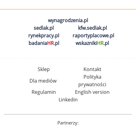
wynagrodzenia.pl
sedlak.pl
kfw.sedlak.pl
rynekpracy.pl
raportyplacowe.pl
badania
HR
.pl
wskazniki
HR
.pl
Sklep
Kontakt
Polityka
Dla mediów
prywatności
Regulamin
English version
Linkedin
Partnerzy: