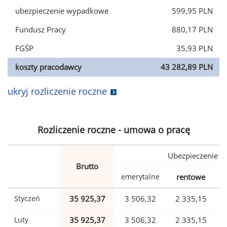
ubezpieczenie wypadkowe
599,95 PLN
Fundusz Pracy
880,17 PLN
FGŚP
35,93 PLN
koszty pracodawcy
43 282,89 PLN
ukryj rozliczenie roczne
Rozliczenie roczne - umowa o pracę
Ubezpieczenie
Brutto
emerytalne
rentowe
w
Styczeń
35 925,37
3 506,32
2 335,15
Luty
35 925,37
3 506,32
2 335,15