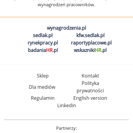
wynagrodzeń pracowników.
wynagrodzenia.pl
sedlak.pl
kfw.sedlak.pl
rynekpracy.pl
raportyplacowe.pl
badania
HR
.pl
wskazniki
HR
.pl
Sklep
Kontakt
Polityka
Dla mediów
prywatności
Regulamin
English version
Linkedin
Partnerzy: