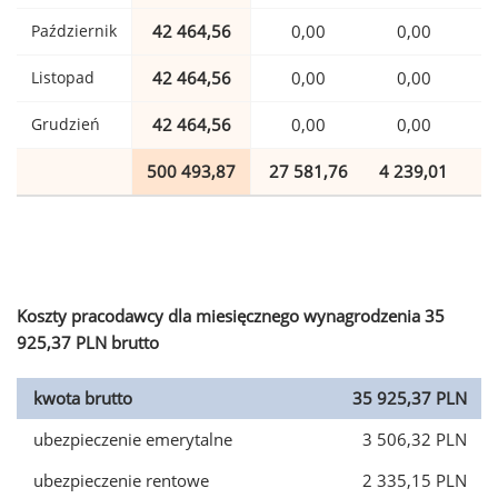
Październik
42 464,56
0,00
0,00
1
Listopad
42 464,56
0,00
0,00
1
Grudzień
42 464,56
0,00
0,00
1
500 493,87
27 581,76
4 239,01
1
Koszty pracodawcy dla miesięcznego wynagrodzenia 35
925,37 PLN brutto
kwota brutto
35 925,37 PLN
ubezpieczenie emerytalne
3 506,32 PLN
ubezpieczenie rentowe
2 335,15 PLN