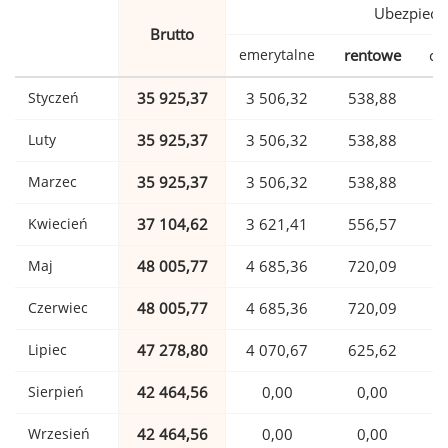
Ubezpiecz
Brutto
emerytalne
rentowe
ch
Styczeń
35 925,37
3 506,32
538,88
Luty
35 925,37
3 506,32
538,88
Marzec
35 925,37
3 506,32
538,88
Kwiecień
37 104,62
3 621,41
556,57
Maj
48 005,77
4 685,36
720,09
1
Czerwiec
48 005,77
4 685,36
720,09
1
Lipiec
47 278,80
4 070,67
625,62
1
Sierpień
42 464,56
0,00
0,00
1
Wrzesień
42 464,56
0,00
0,00
1