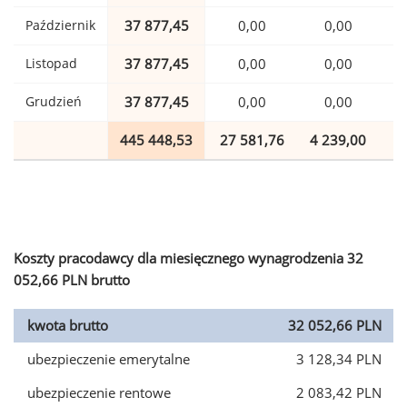
Październik
37 877,45
0,00
0,00
Listopad
37 877,45
0,00
0,00
Grudzień
37 877,45
0,00
0,00
445 448,53
27 581,76
4 239,00
1
Koszty pracodawcy dla miesięcznego wynagrodzenia 32
052,66 PLN brutto
kwota brutto
32 052,66 PLN
ubezpieczenie emerytalne
3 128,34 PLN
ubezpieczenie rentowe
2 083,42 PLN