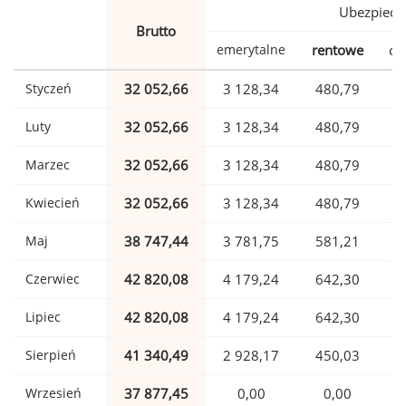
Ubezpiecz
Brutto
emerytalne
rentowe
ch
Styczeń
32 052,66
3 128,34
480,79
Luty
32 052,66
3 128,34
480,79
Marzec
32 052,66
3 128,34
480,79
Kwiecień
32 052,66
3 128,34
480,79
Maj
38 747,44
3 781,75
581,21
Czerwiec
42 820,08
4 179,24
642,30
1
Lipiec
42 820,08
4 179,24
642,30
1
Sierpień
41 340,49
2 928,17
450,03
1
Wrzesień
37 877,45
0,00
0,00