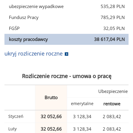
ubezpieczenie wypadkowe
535,28 PLN
Fundusz Pracy
785,29 PLN
FGŚP
32,05 PLN
koszty pracodawcy
38 617,04 PLN
ukryj rozliczenie roczne
Rozliczenie roczne - umowa o pracę
Ubezpieczenie
Brutto
emerytalne
rentowe
w
Styczeń
32 052,66
3 128,34
2 083,42
Luty
32 052,66
3 128,34
2 083,42