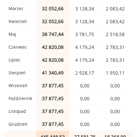
Marzec
32 052,66
3 128,34
2 083,42
Kwiecień
32 052,66
3 128,34
2 083,42
Maj
38 747,44
3 781,75
2 518,58
Czerwiec
42 820,08
4 179,24
2 783,31
Lipiec
42 820,08
4 179,24
2 783,31
Sierpień
41 340,49
2 928,17
1 950,11
Wrzesień
37 877,45
0,00
0,00
Październik
37 877,45
0,00
0,00
Listopad
37 877,45
0,00
0,00
Grudzień
37 877,45
0,00
0,00