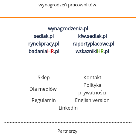
wynagrodzeń pracowników.
wynagrodzenia.pl
sedlak.pl
kfw.sedlak.pl
rynekpracy.pl
raportyplacowe.pl
badania
HR
.pl
wskazniki
HR
.pl
Sklep
Kontakt
Polityka
Dla mediów
prywatności
Regulamin
English version
Linkedin
Partnerzy: