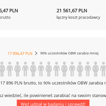
6,47 PLN
21 561,67 PLN
brutto
łączny koszt pracodawcy
17 896,47 PLN
90% uczestników OBW zarabia mniej
z 17 896 PLN brutto, to
uczestników OBW zarabia m
90%
z wiedzieć, ile powinieneś zarabiać na swoim stano
Weź udział w badaniu i sprawdź!