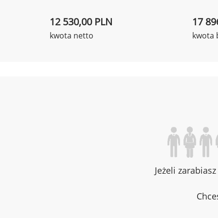
12 530,00 PLN
17 89
kwota netto
kwota 
Jeżeli zarabias
Chces