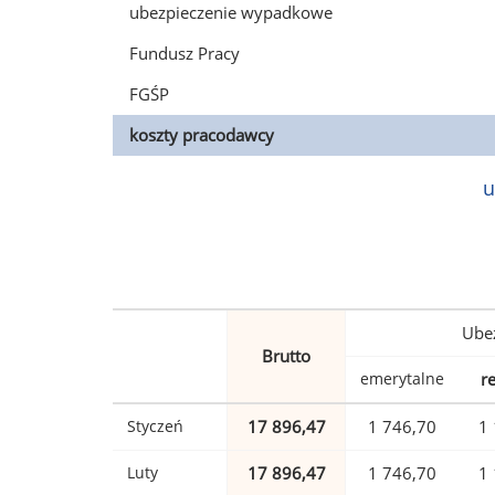
ubezpieczenie wypadkowe
Fundusz Pracy
FGŚP
koszty pracodawcy
u
Ubez
Brutto
emerytalne
r
Styczeń
17 896,47
1 746,70
1 
Luty
17 896,47
1 746,70
1 