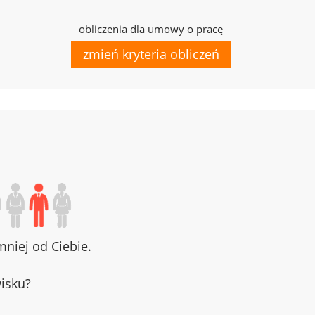
obliczenia dla umowy o pracę
zmień kryteria obliczeń
niej od Ciebie.
wisku?