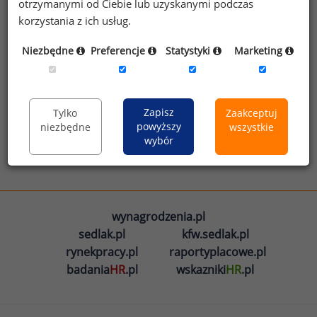
otrzymanymi od Ciebie lub uzyskanymi podczas
Zarobki w Polsce
Zarobki w branżach
korzystania z ich usług.
Niezbędne
Preferencje
Statystyki
Marketing
Zobacz więcej infografik
Zapisz
Tylko
Zaakceptuj
powyższy
niezbędne
wszystkie
wybór
wynagrodzenia.pl
sedlak.pl
kfw.sedlak.pl
rynekpracy.pl
raportyplacowe.pl
badania
HR
.pl
wskazniki
HR
.pl