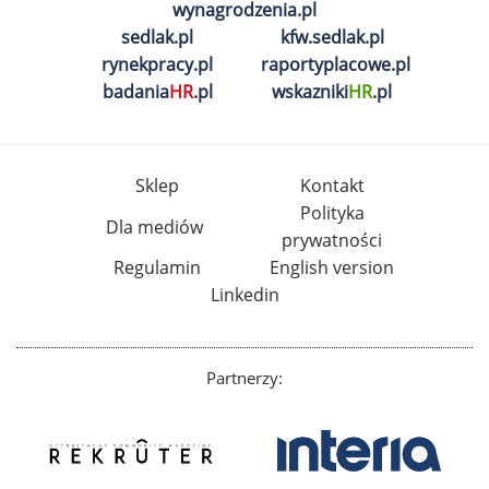
wynagrodzenia.pl
sedlak.pl
kfw.sedlak.pl
rynekpracy.pl
raportyplacowe.pl
badania
HR
.pl
wskazniki
HR
.pl
Sklep
Kontakt
Polityka
Dla mediów
prywatności
Regulamin
English version
Linkedin
Partnerzy: