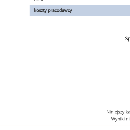
koszty pracodawcy
S
Niniejszy k
Wyniki n