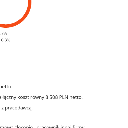
3.7%
- 6.3%
netto.
 łączny koszt równy 8 508 PLN netto.
j z pracodawcą.
 umowa zlecenie - pracownik innej firmy