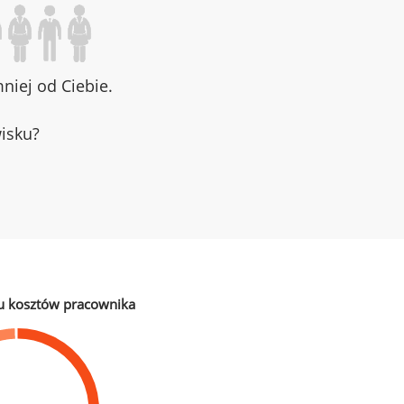
iej od Ciebie.
wisku?
u kosztów pracownika