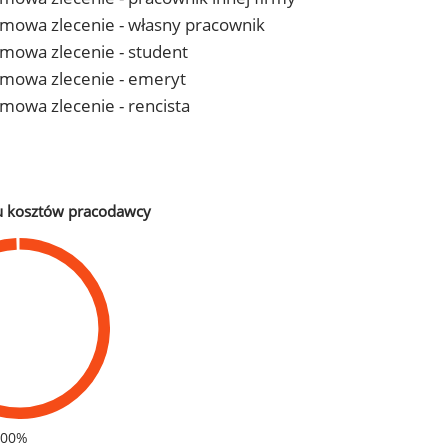
- umowa zlecenie - własny pracownik
 umowa zlecenie - student
- umowa zlecenie - emeryt
 umowa zlecenie - rencista
u kosztów pracodawcy
100%