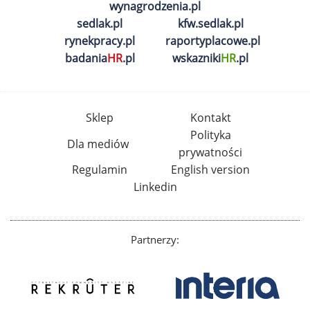
wynagrodzenia.pl
sedlak.pl
kfw.sedlak.pl
rynekpracy.pl
raportyplacowe.pl
badania
HR
.pl
wskazniki
HR
.pl
Sklep
Kontakt
Polityka
Dla mediów
prywatności
Regulamin
English version
Linkedin
Partnerzy: