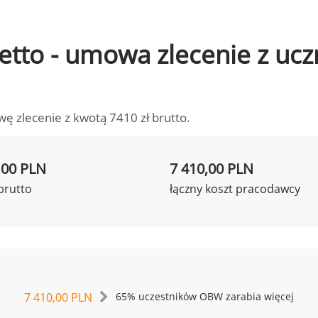
 netto - umowa zlecenie z u
wę zlecenie z kwotą 7410 zł brutto.
,00 PLN
7 410,00 PLN
brutto
łączny koszt pracodawcy
7 410,00 PLN
65% uczestników OBW zarabia więcej