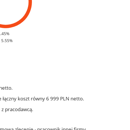
4.45%
- 5.55%
netto.
 łączny koszt równy 6 999 PLN netto.
j z pracodawcą.
 umowa zlecenie - pracownik innej firmy