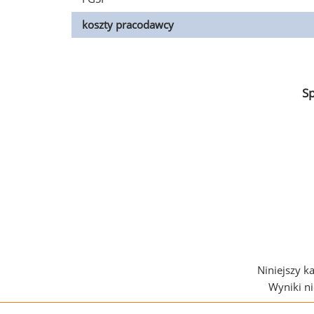
koszty pracodawcy
S
Niniejszy k
Wyniki n