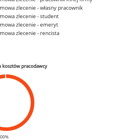
- umowa zlecenie - własny pracownik
 umowa zlecenie - student
- umowa zlecenie - emeryt
 umowa zlecenie - rencista
u kosztów pracodawcy
100%