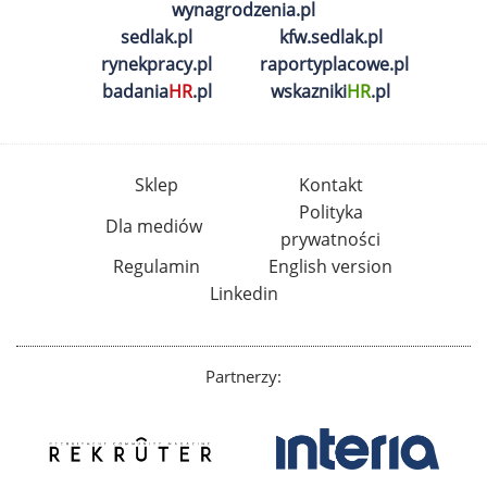
wynagrodzenia.pl
sedlak.pl
kfw.sedlak.pl
rynekpracy.pl
raportyplacowe.pl
badania
HR
.pl
wskazniki
HR
.pl
Sklep
Kontakt
Polityka
Dla mediów
prywatności
Regulamin
English version
Linkedin
Partnerzy: