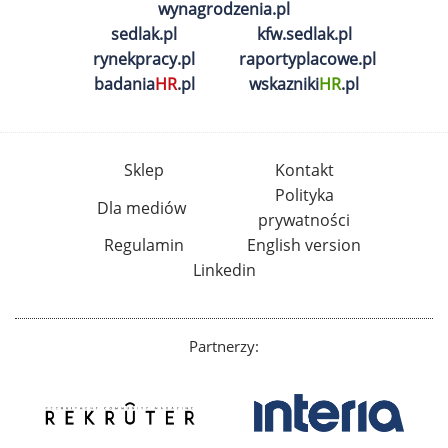
wynagrodzenia.pl
sedlak.pl
kfw.sedlak.pl
rynekpracy.pl
raportyplacowe.pl
badania
HR
.pl
wskazniki
HR
.pl
Sklep
Kontakt
Polityka
Dla mediów
prywatności
Regulamin
English version
Linkedin
Partnerzy: