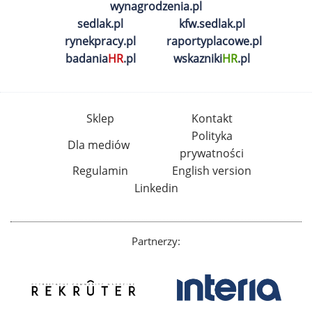
wynagrodzenia.pl
sedlak.pl
kfw.sedlak.pl
rynekpracy.pl
raportyplacowe.pl
badania
HR
.pl
wskazniki
HR
.pl
Sklep
Kontakt
Polityka
Dla mediów
prywatności
Regulamin
English version
Linkedin
Partnerzy: