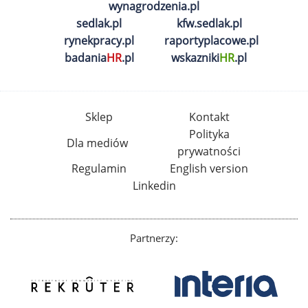
wynagrodzenia.pl
sedlak.pl
kfw.sedlak.pl
rynekpracy.pl
raportyplacowe.pl
badania
HR
.pl
wskazniki
HR
.pl
Sklep
Kontakt
Polityka
Dla mediów
prywatności
Regulamin
English version
Linkedin
Partnerzy: