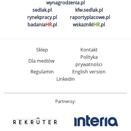
wynagrodzenia.pl
sedlak.pl
kfw.sedlak.pl
rynekpracy.pl
raportyplacowe.pl
badania
HR
.pl
wskazniki
HR
.pl
Sklep
Kontakt
Polityka
Dla mediów
prywatności
Regulamin
English version
Linkedin
Partnerzy: