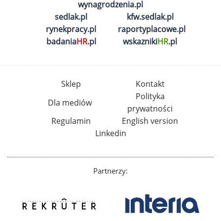
wynagrodzenia.pl
sedlak.pl
kfw.sedlak.pl
rynekpracy.pl
raportyplacowe.pl
badania
HR
.pl
wskazniki
HR
.pl
Sklep
Kontakt
Polityka
Dla mediów
prywatności
Regulamin
English version
Linkedin
Partnerzy: