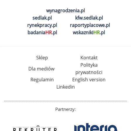
wynagrodzenia.pl
sedlak.pl
kfw.sedlak.pl
rynekpracy.pl
raportyplacowe.pl
badania
HR
.pl
wskazniki
HR
.pl
Sklep
Kontakt
Polityka
Dla mediów
prywatności
Regulamin
English version
Linkedin
Partnerzy: