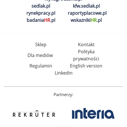
sedlak.pl
kfw.sedlak.pl
rynekpracy.pl
raportyplacowe.pl
badania
HR
.pl
wskazniki
HR
.pl
Sklep
Kontakt
Polityka
Dla mediów
prywatności
Regulamin
English version
Linkedin
Partnerzy: