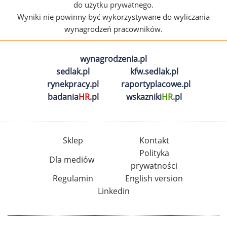
do użytku prywatnego.
Wyniki nie powinny być wykorzystywane do wyliczania
wynagrodzeń pracowników.
wynagrodzenia.pl
sedlak.pl
kfw.sedlak.pl
rynekpracy.pl
raportyplacowe.pl
badania
HR
.pl
wskazniki
HR
.pl
Sklep
Kontakt
Polityka
Dla mediów
prywatności
Regulamin
English version
Linkedin