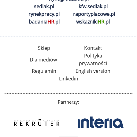
sedlak.pl
kfw.sedlak.pl
rynekpracy.pl
raportyplacowe.pl
badania
HR
.pl
wskazniki
HR
.pl
Sklep
Kontakt
Polityka
Dla mediów
prywatności
Regulamin
English version
Linkedin
Partnerzy: