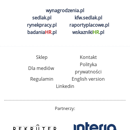
wynagrodzenia.pl
sedlak.pl
kfw.sedlak.pl
rynekpracy.pl
raportyplacowe.pl
badania
HR
.pl
wskazniki
HR
.pl
Sklep
Kontakt
Polityka
Dla mediów
prywatności
Regulamin
English version
Linkedin
Partnerzy: