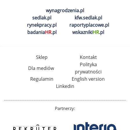
wynagrodzenia.pl
sedlak.pl
kfw.sedlak.pl
rynekpracy.pl
raportyplacowe.pl
badania
HR
.pl
wskazniki
HR
.pl
Sklep
Kontakt
Polityka
Dla mediów
prywatności
Regulamin
English version
Linkedin
Partnerzy: