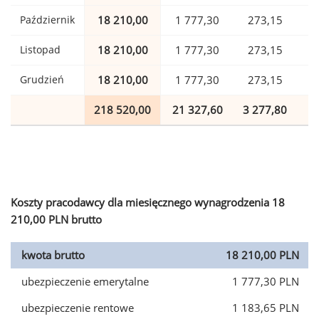
Październik
18 210,00
1 777,30
273,15
Listopad
18 210,00
1 777,30
273,15
Grudzień
18 210,00
1 777,30
273,15
218 520,00
21 327,60
3 277,80
5
Koszty pracodawcy dla miesięcznego wynagrodzenia 18
210,00 PLN brutto
kwota brutto
18 210,00 PLN
ubezpieczenie emerytalne
1 777,30 PLN
ubezpieczenie rentowe
1 183,65 PLN