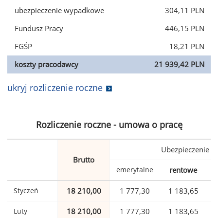
ubezpieczenie wypadkowe
304,11 PLN
Fundusz Pracy
446,15 PLN
FGŚP
18,21 PLN
koszty pracodawcy
21 939,42 PLN
ukryj rozliczenie roczne
Rozliczenie roczne - umowa o pracę
Ubezpieczenie
Brutto
emerytalne
rentowe
w
Styczeń
18 210,00
1 777,30
1 183,65
Luty
18 210,00
1 777,30
1 183,65