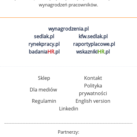
wynagrodzeń pracowników.
wynagrodzenia.pl
sedlak.pl
kfw.sedlak.pl
rynekpracy.pl
raportyplacowe.pl
badania
HR
.pl
wskazniki
HR
.pl
Sklep
Kontakt
Polityka
Dla mediów
prywatności
Regulamin
English version
Linkedin
Partnerzy: