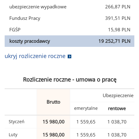
ubezpieczenie wypadkowe
266,87 PLN
Fundusz Pracy
391,51 PLN
FGŚP
15,98 PLN
koszty pracodawcy
19 252,71 PLN
ukryj rozliczenie roczne
Rozliczenie roczne - umowa o pracę
Ubezpieczenie
Brutto
emerytalne
rentowe
w
Styczeń
15 980,00
1 559,65
1 038,70
Luty
15 980,00
1 559,65
1 038,70