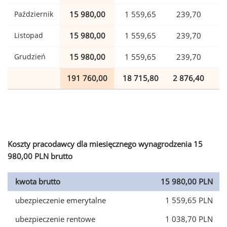
Październik
15 980,00
1 559,65
239,70
Listopad
15 980,00
1 559,65
239,70
Grudzień
15 980,00
1 559,65
239,70
191 760,00
18 715,80
2 876,40
4
Koszty pracodawcy dla miesięcznego wynagrodzenia 15
980,00 PLN brutto
kwota brutto
15 980,00 PLN
ubezpieczenie emerytalne
1 559,65 PLN
ubezpieczenie rentowe
1 038,70 PLN