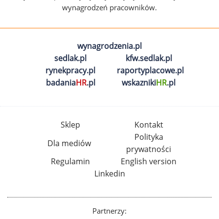
wynagrodzeń pracowników.
wynagrodzenia.pl
sedlak.pl
kfw.sedlak.pl
rynekpracy.pl
raportyplacowe.pl
badania
HR
.pl
wskazniki
HR
.pl
Sklep
Kontakt
Polityka
Dla mediów
prywatności
Regulamin
English version
Linkedin
Partnerzy: