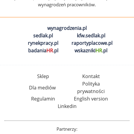
wynagrodzeń pracowników.
wynagrodzenia.pl
sedlak.pl
kfw.sedlak.pl
rynekpracy.pl
raportyplacowe.pl
badania
HR
.pl
wskazniki
HR
.pl
Sklep
Kontakt
Polityka
Dla mediów
prywatności
Regulamin
English version
Linkedin
Partnerzy: