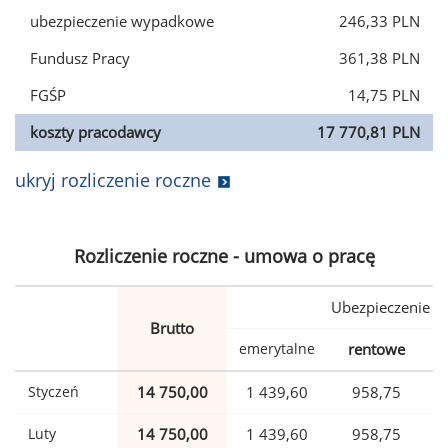
ubezpieczenie wypadkowe
246,33 PLN
Fundusz Pracy
361,38 PLN
FGŚP
14,75 PLN
koszty pracodawcy
17 770,81 PLN
ukryj rozliczenie roczne
Rozliczenie roczne - umowa o pracę
Ubezpieczenie
Brutto
emerytalne
rentowe
w
Styczeń
14 750,00
1 439,60
958,75
Luty
14 750,00
1 439,60
958,75