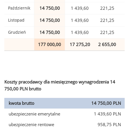
Październik
14 750,00
1 439,60
221,25
Listopad
14 750,00
1 439,60
221,25
Grudzień
14 750,00
1 439,60
221,25
177 000,00
17 275,20
2 655,00
4
Koszty pracodawcy dla miesięcznego wynagrodzenia 14
750,00 PLN brutto
kwota brutto
14 750,00 PLN
ubezpieczenie emerytalne
1 439,60 PLN
ubezpieczenie rentowe
958,75 PLN