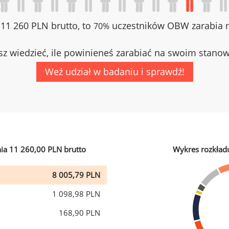
z 11 260 PLN brutto, to
uczestników OBW zarabia m
70%
z wiedzieć, ile powinieneś zarabiać na swoim stano
Weź udział w badaniu i sprawdź!
ia 11 260,00 PLN brutto
Wykres rozkład
8 005,79 PLN
1 098,98 PLN
168,90 PLN