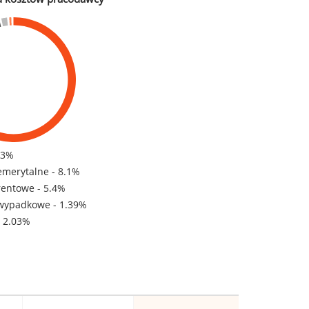
83%
emerytalne - 8.1%
rentowe - 5.4%
wypadkowe - 1.39%
- 2.03%