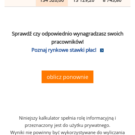
134 520,00
13 129,20
8 743,80
2
Sprawdź czy odpowiednio wynagradzasz swoich
pracowników!
Poznaj rynkowe stawki płac!
oblicz ponownie
Niniejszy kalkulator spełnia rolę informacyjną i
przeznaczony jest do użytku prywatnego.
Wyniki nie powinny być wykorzystywane do wyliczania