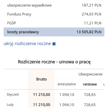
ubezpieczenie wypadkowe
187,21 PLN
Fundusz Pracy
274,65 PLN
FGŚP
11,21 PLN
koszty pracodawcy
13 505,82 PLN
ukryj rozliczenie roczne
Rozliczenie roczne - umowa o pracę
Ubezpieczenie
Brutto
emerytalne
rentowe
wy
Styczeń
11 210,00
1 094,10
728,65
Luty
11 210,00
1 094,10
728,65