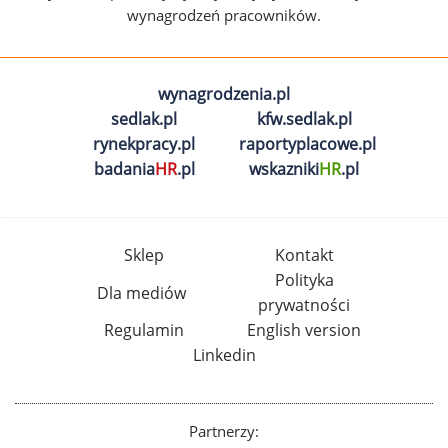
wynagrodzeń pracowników.
wynagrodzenia.pl
sedlak.pl
kfw.sedlak.pl
rynekpracy.pl
raportyplacowe.pl
badania
HR
.pl
wskazniki
HR
.pl
Sklep
Kontakt
Polityka
Dla mediów
prywatności
Regulamin
English version
Linkedin
Partnerzy: