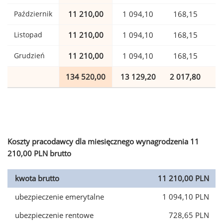
Październik
11 210,00
1 094,10
168,15
Listopad
11 210,00
1 094,10
168,15
Grudzień
11 210,00
1 094,10
168,15
134 520,00
13 129,20
2 017,80
3
Koszty pracodawcy dla miesięcznego wynagrodzenia 11
210,00 PLN brutto
kwota brutto
11 210,00 PLN
ubezpieczenie emerytalne
1 094,10 PLN
ubezpieczenie rentowe
728,65 PLN