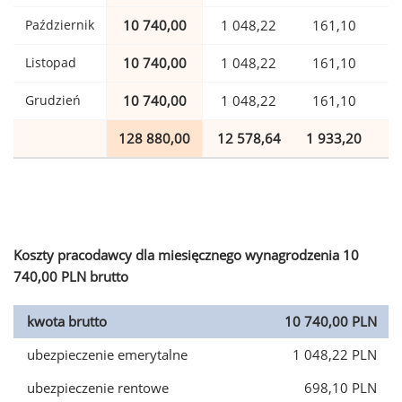
Październik
10 740,00
1 048,22
161,10
Listopad
10 740,00
1 048,22
161,10
Grudzień
10 740,00
1 048,22
161,10
128 880,00
12 578,64
1 933,20
3
Koszty pracodawcy dla miesięcznego wynagrodzenia 10
740,00 PLN brutto
kwota brutto
10 740,00 PLN
ubezpieczenie emerytalne
1 048,22 PLN
ubezpieczenie rentowe
698,10 PLN