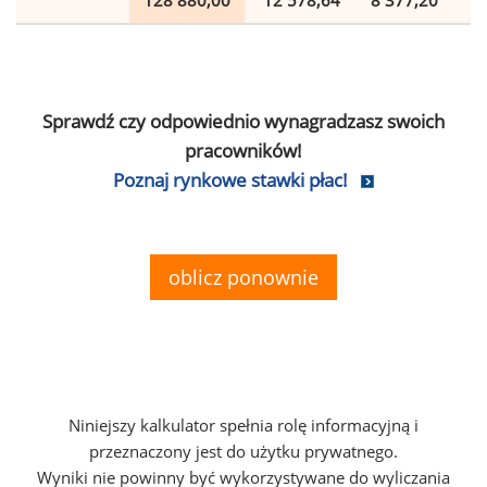
128 880,00
12 578,64
8 377,20
2
Sprawdź czy odpowiednio wynagradzasz swoich
pracowników!
Poznaj rynkowe stawki płac!
oblicz ponownie
Niniejszy kalkulator spełnia rolę informacyjną i
przeznaczony jest do użytku prywatnego.
Wyniki nie powinny być wykorzystywane do wyliczania