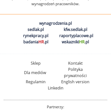
wynagrodzeń pracowników.
wynagrodzenia.pl
sedlak.pl
kfw.sedlak.pl
rynekpracy.pl
raportyplacowe.pl
badania
HR
.pl
wskazniki
HR
.pl
Sklep
Kontakt
Polityka
Dla mediów
prywatności
Regulamin
English version
Linkedin
Partnerzy: