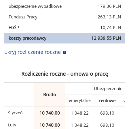
ubezpieczenie wypadkowe
179,36 PLN
Fundusz Pracy
263,13 PLN
FGŚP
10,74 PLN
koszty pracodawcy
12 939,55 PLN
ukryj rozliczenie roczne
Rozliczenie roczne - umowa o pracę
Ubezpieczenie
Brutto
emerytalne
rentowe
wy
Styczeń
10 740,00
1 048,22
698,10
Luty
10 740,00
1 048,22
698,10