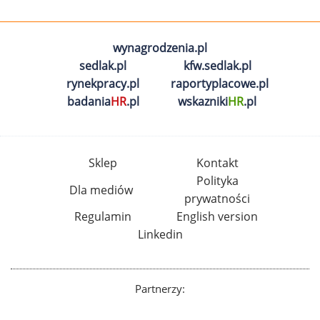
wynagrodzenia.pl
sedlak.pl
kfw.sedlak.pl
rynekpracy.pl
raportyplacowe.pl
badania
HR
.pl
wskazniki
HR
.pl
Sklep
Kontakt
Polityka
Dla mediów
prywatności
Regulamin
English version
Linkedin
Partnerzy: