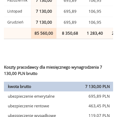
Październik
7 130,00
695,89
106,95
1
Listopad
7 130,00
695,89
106,95
1
Grudzień
7 130,00
695,89
106,95
1
85 560,00
8 350,68
1 283,40
2 
Koszty pracodawcy dla miesięcznego wynagrodzenia 7
130,00 PLN brutto
kwota brutto
7 130,00 PLN
ubezpieczenie emerytalne
695,89 PLN
ubezpieczenie rentowe
463,45 PLN
ubezpieczenie wypadkowe
119,07 PLN