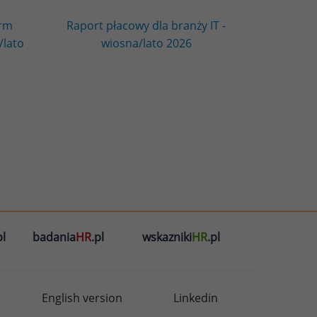
irm
Raport płacowy dla branży IT -
/lato
wiosna/lato 2026
l
badania
HR
.pl
wskazniki
HR
.pl
English version
Linkedin