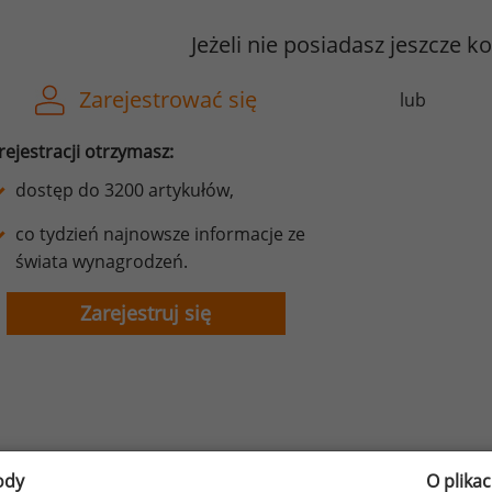
Jeżeli nie posiadasz jeszcze k
Zarejestrować się
lub
rejestracji otrzymasz:
dostęp do 3200 artykułów,
co tydzień najnowsze informacje ze
świata wynagrodzeń.
Zarejestruj się
ody
O plika