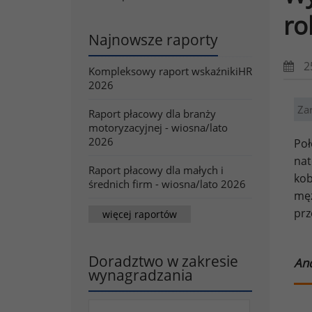
ro
Najnowsze raporty
2
Kompleksowy raport wskaźnikiHR
2026
Za
Raport płacowy dla branży
motoryzacyjnej - wiosna/lato
2026
Poł
nat
Raport płacowy dla małych i
kob
średnich firm - wiosna/lato 2026
męż
prz
więcej raportów
Doradztwo w zakresie
And
wynagradzania