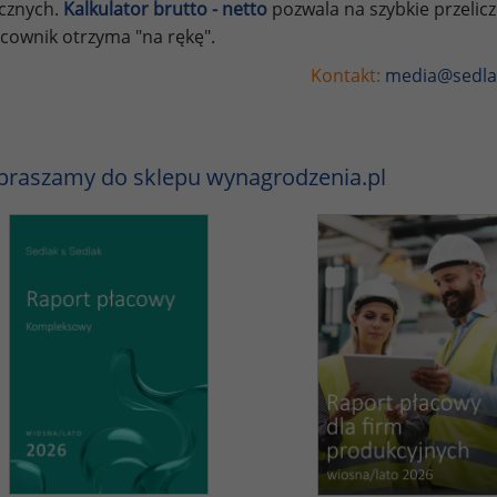
ycznych.
Kalkulator brutto - netto
pozwala na szybkie przelic
cownik otrzyma "na rękę".
Kontakt:
media@sedla
praszamy do sklepu wynagrodzenia.pl