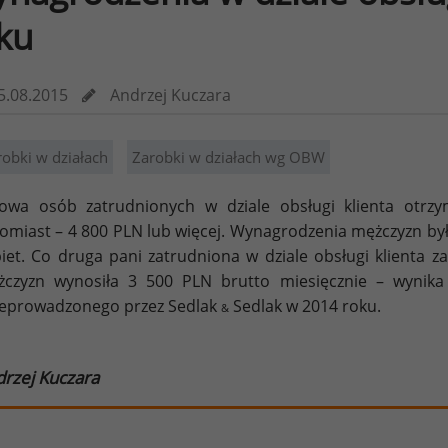
ku
5.08.2015
Andrzej Kuczara
robki w działach
Zarobki w działach wg OBW
owa osób zatrudnionych w dziale obsługi klienta otrz
omiast – 4 800 PLN lub więcej. Wynagrodzenia mężczyzn by
iet. Co druga pani zatrudniona w dziale obsługi klienta z
czyzn wynosiła 3 500 PLN brutto miesięcznie – wynik
eprowadzonego przez Sedlak
Sedlak w 2014 roku.
&
rzej Kuczara