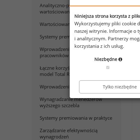
Analityczno-punktowe
wartościowanie pracy
Niniejsza strona korzysta z pli
Wykorzystujemy pliki cookie d
Wartościowanie stanowisk pracy
naszej witrynie. Informacje 
W
Systemy premiowania
i analitycznym. Partnerzy mo
korzystania z ich usług.
Wprowadzenie do wynagradzania
pracowników sprzedaży
Chc
Niezbędne
Zap
Łączne korzyści z pracy. Polski
model Total Rewards
Wprowadzenie do wynagradzania
Tylko niezbędne
Wynagradzanie menedżerów
wyższego szczebla
Systemy premiowania w praktyce
Zarządzanie efektywnością
wynagrodzeń