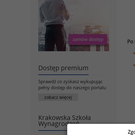
Po 
Dostęp premium
Sprawdź co zyskasz wykupując
pełny dostęp do naszego portalu
zobacz więcej
Krakowska Szkoła
Wynagrodzeń
Zg