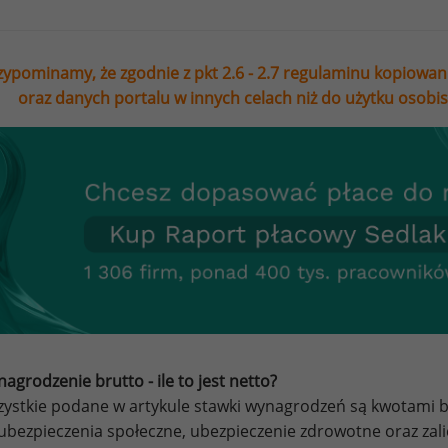
zypominamy, że zgodnie z pkt 2.6 - 2.7 regulaminu kopiowan
oraz danych portalu w innych celach niż do użytku osobi
agrodzenie brutto - ile to jest netto?
ystkie podane w artykule stawki wynagrodzeń są kwotami br
ubezpieczenia społeczne, ubezpieczenie zdrowotne oraz za