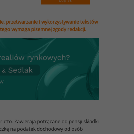
ie, przetwarzanie i wykorzystywanie tekstów
stego wymaga pisemnej zgody redakcji.
utto. Zawierają potrącane od pensji składki
liczkę na podatek dochodowy od osób