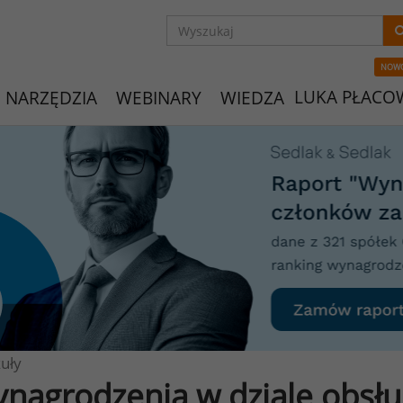
NOW
LUKA PŁACO
NARZĘDZIA
WEBINARY
WIEDZA
uły
nagrodzenia w dziale obsług