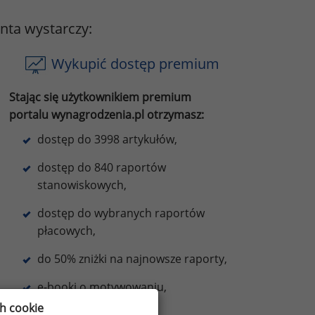
onta wystarczy:
Wykupić dostęp premium
Stając się użytkownikiem premium
portalu wynagrodzenia.pl otrzymasz:
dostęp do 3998 artykułów,
dostęp do 840 raportów
stanowiskowych,
dostęp do wybranych raportów
płacowych,
do 50% zniżki na najnowsze raporty,
e-booki o motywowaniu,
ch cookie
oraz inne korzyści.