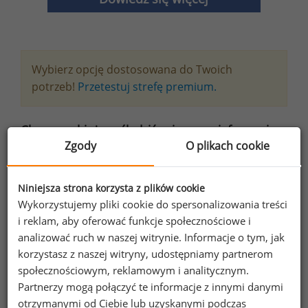
Wybierz opcję dostosowana do Twoich
potrzeb!
Przetestuj strefę premium.
Chcesz na bieżąco śledzić najnowsze informacje o
Zgody
O plikach cookie
wynagrodzeniach?
Zapisz się do newslettera!
Niniejsza strona korzysta z plików cookie
Wykorzystujemy pliki cookie do spersonalizowania treści
i reklam, aby oferować funkcje społecznościowe i
analizować ruch w naszej witrynie. Informacje o tym, jak
Wyrażam zgodę na przetwarzanie moich
korzystasz z naszej witryny, udostępniamy partnerom
danych osobowych zawartych w
społecznościowym, reklamowym i analitycznym.
formularzu przez Sedlak
Sedlak sp. z o.o.
&
Partnerzy mogą połączyć te informacje z innymi danymi
sp. k. w celu otrzymywania bezpłatnego
otrzymanymi od Ciebie lub uzyskanymi podczas