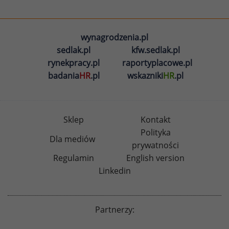
wynagrodzenia.pl
sedlak.pl
kfw.sedlak.pl
rynekpracy.pl
raportyplacowe.pl
badania
HR
.pl
wskazniki
HR
.pl
Sklep
Kontakt
Polityka
Dla mediów
prywatności
Regulamin
English version
Linkedin
Partnerzy: