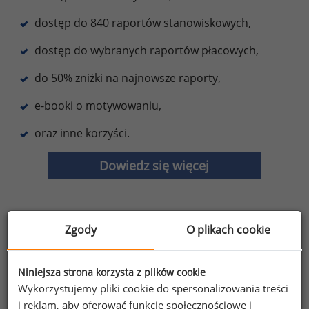
dostęp do 840 raportów stanowiskowych,
dostęp do wybranych raportów płacowych,
do 50% zniżki na najnowsze raporty,
e-booki o motywowaniu,
oraz inne korzyści.
Dowiedz się więcej
Zgody
O plikach cookie
Wybierz opcję dostosowana do Twoich
potrzeb!
Przetestuj strefę premium.
Niniejsza strona korzysta z plików cookie
Wykorzystujemy pliki cookie do spersonalizowania treści
Chcesz na bieżąco śledzić najnowsze informacje o
i reklam, aby oferować funkcje społecznościowe i