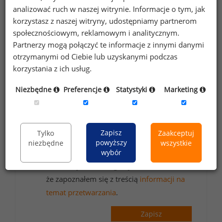
wynagrodzeniach?
analizować ruch w naszej witrynie. Informacje o tym, jak
Zapisz się do newslettera!
korzystasz z naszej witryny, udostępniamy partnerom
społecznościowym, reklamowym i analitycznym.
Partnerzy mogą połączyć te informacje z innymi danymi
otrzymanymi od Ciebie lub uzyskanymi podczas
korzystania z ich usług.
Wyrażam zgodę na przetwarzanie moich
danych osobowych zawartych w
Niezbędne
Preferencje
Statystyki
Marketing
formularzu przez Sedlak
Sedlak sp. z o.o.
&
sp. k. w celu otrzymywania bezpłatnego
newsletter’a portalu wynagrodzenia.pl.
Zapisz
Tylko
Zaakceptuj
Wyrażam zgodę na przesyłanie na podany
powyższy
niezbędne
wszystkie
adres e-mail ofert handlowych oraz
wybór
informacji marketingowych. Oświadczam,
że zapoznałem się z treścią
informacji na
temat przetwarzania
.
Zapisz