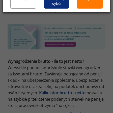
wybór
innych celach niż do użytku osobistego wymaga
pisemnej zgody redakcji.
Wynagrodzenie brutto - ile to jest netto?
Wszystkie podane w artykule stawki wynagrodzeń
są kwotami brutto. Zawierają potrącane od pensji
składki na ubezpieczenia społeczne, ubezpieczenie
zdrowotne oraz zaliczkę na podatek dochodowy od
osób fizycznych.
Kalkulator brutto - netto
pozwala
na szybkie przeliczenie podanych stawek na pensję,
którą pracownik otrzyma "na rękę".