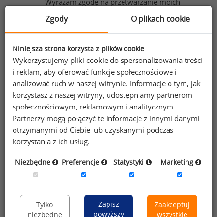
Wyrażam zgodę na przetwarzanie moich
danych osobowych zawartych w
Zgody
O plikach cookie
formularzu przez Sedlak
Sedlak sp. z o.o.
&
sp. k. w celu otrzymywania bezpłatnego
Niniejsza strona korzysta z plików cookie
newsletter’a portalu wynagrodzenia.pl.
Wykorzystujemy pliki cookie do spersonalizowania treści
Wyrażam zgodę na przesyłanie na podany
i reklam, aby oferować funkcje społecznościowe i
adres e-mail ofert handlowych oraz
analizować ruch w naszej witrynie. Informacje o tym, jak
informacji marketingowych. Oświadczam,
korzystasz z naszej witryny, udostępniamy partnerom
społecznościowym, reklamowym i analitycznym.
że zapoznałem się z treścią
informacji na
Partnerzy mogą połączyć te informacje z innymi danymi
temat przetwarzania
.
otrzymanymi od Ciebie lub uzyskanymi podczas
korzystania z ich usług.
Zapisz
Niezbędne
Preferencje
Statystyki
Marketing
Przypominamy, że zgodnie z pkt 2.6 - 2.7
regulaminu kopiowanie, przetwarzanie i
Zapisz
Tylko
Zaakceptuj
wykorzystywanie tekstów oraz danych portalu w
powyższy
niezbędne
wszystkie