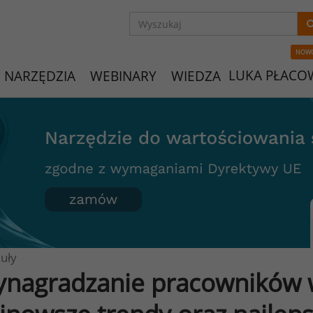
NOW
LUKA PŁACO
NARZĘDZIA
WEBINARY
WIEDZA
uły
nagradzanie pracowników w