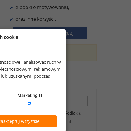
e-booki o motywowaniu,
oraz inne korzyści.
Dowiedz się więcej
ch cookie
trefę premium.
cznościowe i analizować ruch w
 społecznościowym, reklamowym
zeniach?
e lub uzyskanymi podczas
Marketing
 zawartych w formularzu przez Sedlak
&
Zaakceptuj wszystkie
wsletter’a portalu wynagrodzenia.pl.
t handlowych oraz informacji