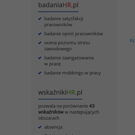
badania
HR
.pl
badanie satysfakcji
pracowników
badanie opinii pracowników
Ko
ocena poziomu stresu
zawodowego
badanie zaangażowania
w pracę
badanie mobbingu w pracy
wskaźniki
HR
.pl
pozwala na porównanie
43
wskaźników
w następujących
obszarach
absencja