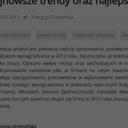
jnowsze trendy oraz najlepsz
5.03.2012
Patrycja Grzesińska
robki w Europie
Zarobki w USA
Tendencje i prognozy
Zar
iejszy artykuł jest pierwszą częścią opracowania, poświ
ktykom wynagradzania w 2012 roku. Na początku przedstaw
ku pracy. Opisano wpływ recesji oraz zachodzących w o
nkcjonowanie systemów płac w firmach na całym świeci
skiego zaangażowania pracowników w wykonywanie swoi
owę strategii wynagradzania w jedenastu wybranych kraj
Francji, Włoszech, Stanach Zjednoczonych, Kanadzie, Mek
zano na czym powinny skupić się firmy w 2012 roku planują
abelę.
rycja Grzesińska