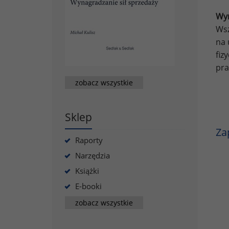
Wyn
Wsz
na 
fiz
pra
zobacz wszystkie
Sklep
Za
Raporty
Narzędzia
Książki
E-booki
zobacz wszystkie