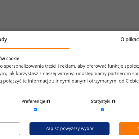
ody
O plika
ybierz opcję dostosowana do Twoich potrzeb!
Przetestuj s
ków cookie
o spersonalizowania treści i reklam, aby oferować funkcje społe
o tym, jak korzystasz z naszej witryny, udostępniamy partnerom
esz na bieżąco śledzić najnowsze informacje o wynagrod
gą połączyć te informacje z innymi danymi otrzymanymi od Ciebi
isz się do newslettera!
Preferencje
Statystyki
Wyrażam zgodę na przetwarzanie moich danych osobowych
Zapisz powyższy wybór
Sedlak sp. z o.o. sp. k. w celu otrzymywania bezpłatnego ne
Wyrażam zgodę na przesyłanie na podany adres e-mail ofer