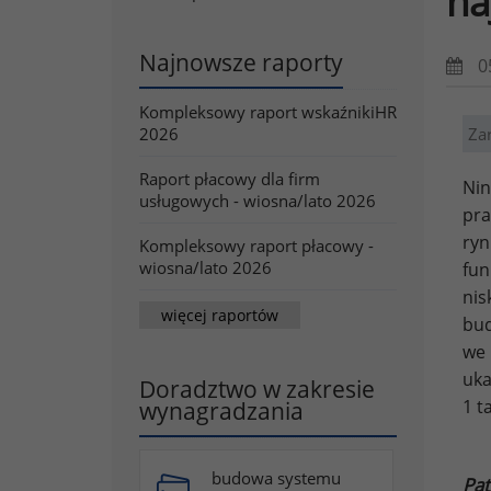
na
Najnowsze raporty
0
Kompleksowy raport wskaźnikiHR
2026
Za
Raport płacowy dla firm
Nin
usługowych - wiosna/lato 2026
pra
ryn
Kompleksowy raport płacowy -
wiosna/lato 2026
fu
ni
więcej raportów
bud
we 
uka
Doradztwo w zakresie
1 t
wynagradzania
budowa systemu
Pat