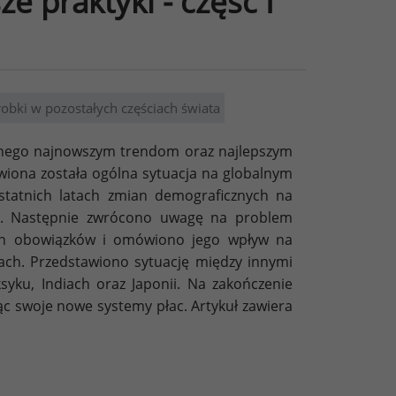
e praktyki - część I
obki w pozostałych częściach świata
ęconego najnowszym trendom oraz najlepszym
iona została ogólna sytuacja na globalnym
statnich latach zmian demograficznych na
e. Następnie zwrócono uwagę na problem
ch obowiązków i omówiono jego wpływ na
ach. Przedstawiono sytuację między innymi
syku, Indiach oraz Japonii. Na zakończenie
c swoje nowe systemy płac. Artykuł zawiera