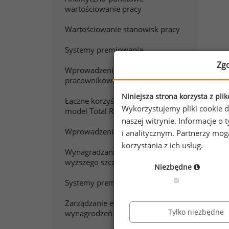
wartościowanie pracy
Wartościowanie stanowisk pracy
Systemy premiowania
Zg
Wprowadzenie do wynagradzania
pracowników sprzedaży
W
Niniejsza strona korzysta z pli
Łączne korzyści z pracy. Polski
Wykorzystujemy pliki cookie d
model Total Rewards
naszej witrynie. Informacje 
Chc
Wprowadzenie do wynagradzania
i analitycznym. Partnerzy mo
Zap
korzystania z ich usług.
Wynagradzanie menedżerów
wyższego szczebla
Niezbędne
Systemy premiowania w praktyce
Zarządzanie efektywnością
Tylko niezbędne
wynagrodzeń