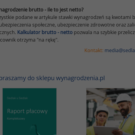
agrodzenie brutto - ile to jest netto?
ystkie podane w artykule stawki wynagrodzeń są kwotami br
ubezpieczenia społeczne, ubezpieczenie zdrowotne oraz za
ycznych.
Kalkulator brutto - netto
pozwala na szybkie przelic
cownik otrzyma "na rękę".
Kontakt:
media@sedla
praszamy do sklepu wynagrodzenia.pl