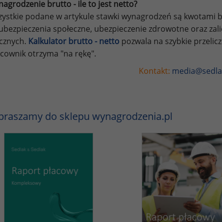
agrodzenie brutto - ile to jest netto?
ystkie podane w artykule stawki wynagrodzeń są kwotami br
ubezpieczenia społeczne, ubezpieczenie zdrowotne oraz za
ycznych.
Kalkulator brutto - netto
pozwala na szybkie przelic
cownik otrzyma "na rękę".
Kontakt:
media@sedla
praszamy do sklepu wynagrodzenia.pl