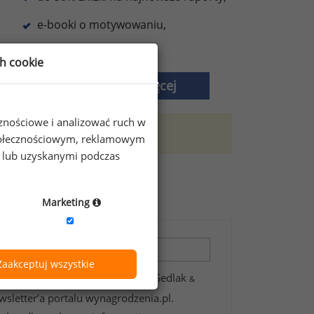
e-booki o motywowaniu,
oraz inne korzyści.
ch cookie
Dowiedz się więcej
cznościowe i analizować ruch w
trefę premium.
 społecznościowym, reklamowym
e lub uzyskanymi podczas
zeniach?
Marketing
Zaakceptuj wszystkie
 zawartych w formularzu przez Sedlak
&
wsletter’a portalu wynagrodzenia.pl.