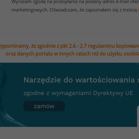
Wyrażam zgodę na przesyłanie na podany adres e-mail ofer
marketingowych. Oświadczam, że zapoznałem się z treścią
zypominamy, że zgodnie z pkt 2.6 - 2.7 regulaminu kopiowan
oraz danych portalu w innych celach niż do użytku osobi