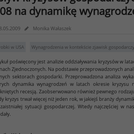
08 na dynamikę wynagrodz
8.05.2009
Monika Wałaszek
robki w USA
Wynagrodzenia w kontekście zjawisk gospodarcz
ykuł poświęcony jest analizie oddziaływania kryzysów w la
nach Zjednoczonych. Na podstawie przeprowadzonych analiz 
nych sektorach gospodarki. Przeprowadzona analiza wykazał
rych dynamika wynagrodzeń w latach okresie kryzysu n
kniętych recesją. Zaobserwowano również pewnego rodzaj
dy kryzys trwał więcej niż jeden rok, w jakiejś branży dyna
zaistniałej sytuacji gospodarczej. Wtedy najczęściej w na
dały.