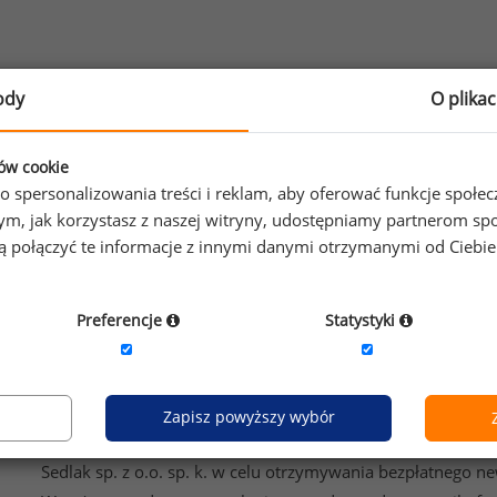
ody
O plika
ków cookie
o spersonalizowania treści i reklam, aby oferować funkcje społe
ybierz opcję dostosowana do Twoich potrzeb!
Przetestuj s
o tym, jak korzystasz z naszej witryny, udostępniamy partnerom
gą połączyć te informacje z innymi danymi otrzymanymi od Ciebi
esz na bieżąco śledzić najnowsze informacje o wynagrod
isz się do newslettera!
Preferencje
Statystyki
Zapisz powyższy wybór
Wyrażam zgodę na przetwarzanie moich danych osobowych
Sedlak sp. z o.o. sp. k. w celu otrzymywania bezpłatnego ne