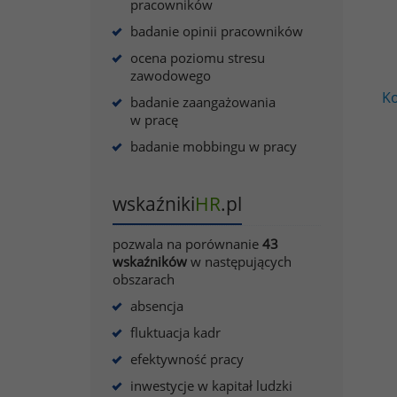
pracowników
badanie opinii pracowników
ocena poziomu stresu
zawodowego
Ko
badanie zaangażowania
w pracę
badanie mobbingu w pracy
wskaźniki
HR
.pl
pozwala na porównanie
43
wskaźników
w następujących
obszarach
absencja
fluktuacja kadr
efektywność pracy
inwestycje w kapitał ludzki