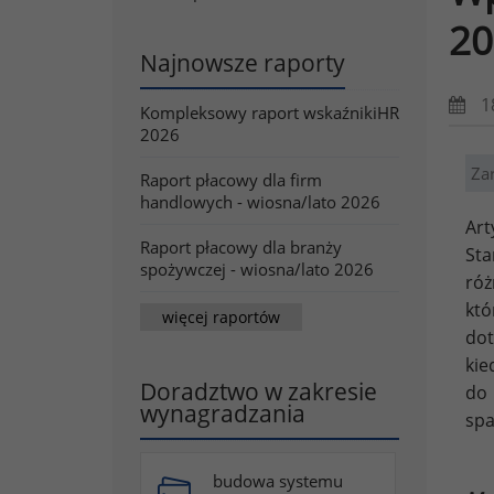
20
Najnowsze raporty
1
Kompleksowy raport wskaźnikiHR
2026
Za
Raport płacowy dla firm
handlowych - wiosna/lato 2026
Art
Raport płacowy dla branży
Sta
spożywczej - wiosna/lato 2026
róż
któ
więcej raportów
dot
kie
Doradztwo w zakresie
do 
wynagradzania
spa
budowa systemu