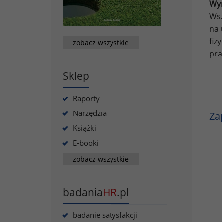
Wyn
Wsz
na 
fiz
zobacz wszystkie
pra
Sklep
Raporty
Narzędzia
Za
Książki
E-booki
zobacz wszystkie
badania
HR
.pl
badanie satysfakcji