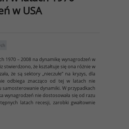
eń w USA
ych
tach 1970 – 2008 na dynamikę wynagrodzeń w
stwierdzono, że kształtuje się ona różnie w
a, że są sektory „nieczułe” na kryzys, dla
ie odbiega znacząco od tej w latach nie
u samosterowanie dynamiki. W przypadkach
mika wynagrodzeń nie dostosowała się od razu
stępnych latach recesji, zarobki gwałtownie