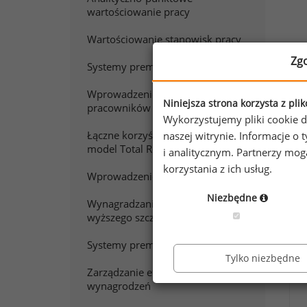
wartościowanie pracy
Wartościowanie stanowisk pracy
Zg
Systemy premiowania
Wprowadzenie do wynagradzania
Niniejsza strona korzysta z pli
pracowników sprzedaży
Wykorzystujemy pliki cookie d
W
Łączne korzyści z pracy. Polski
naszej witrynie. Informacje 
model Total Rewards
i analitycznym. Partnerzy mo
korzystania z ich usług.
Chc
Wprowadzenie do wynagradzania
Zap
Niezbędne
Wynagradzanie menedżerów
wyższego szczebla
Systemy premiowania w praktyce
Tylko niezbędne
Zarządzanie efektywnością
wynagrodzeń