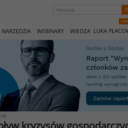
NOW
LUKA PŁACO
NARZĘDZIA
WEBINARY
WIEDZA
uły
ływ kryzysów gospodarczyc