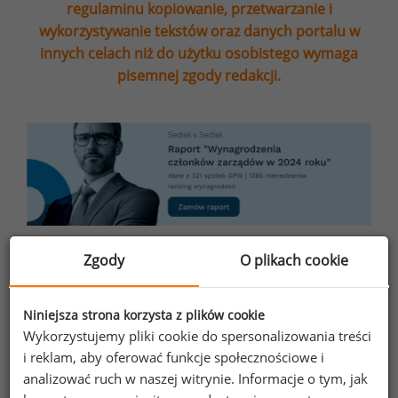
regulaminu kopiowanie, przetwarzanie i
wykorzystywanie tekstów oraz danych portalu w
innych celach niż do użytku osobistego wymaga
pisemnej zgody redakcji.
Zgody
O plikach cookie
Wynagrodzenie brutto - ile to jest netto?
Wszystkie podane w artykule stawki wynagrodzeń
są kwotami brutto. Zawierają potrącane od pensji
Niniejsza strona korzysta z plików cookie
składki na ubezpieczenia społeczne, ubezpieczenie
Wykorzystujemy pliki cookie do spersonalizowania treści
zdrowotne oraz zaliczkę na podatek dochodowy od
i reklam, aby oferować funkcje społecznościowe i
osób fizycznych.
Kalkulator brutto - netto
pozwala
analizować ruch w naszej witrynie. Informacje o tym, jak