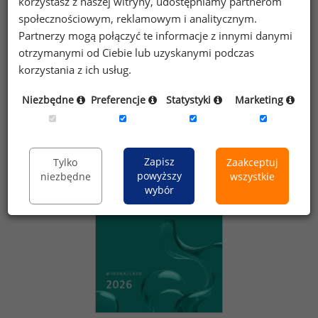
korzystasz z naszej witryny, udostępniamy partnerom
na szybkie przeliczenie podanych stawek na pensję,
społecznościowym, reklamowym i analitycznym.
którą pracownik otrzyma "na rękę".
Partnerzy mogą połączyć te informacje z innymi danymi
Kontakt:
media@sedlak.pl
otrzymanymi od Ciebie lub uzyskanymi podczas
korzystania z ich usług.
Niezbędne
Preferencje
Statystyki
Marketing
Zapraszamy do sklepu wynagrodzenia.pl
Zapisz
Tylko
Zaakceptuj
powyższy
niezbędne
wszystkie
wybór