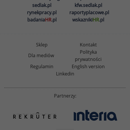
sedlak.pl
kfw.sedlak.pl
rynekpracy.pl
raportyplacowe.pl
badania
HR
.pl
wskazniki
HR
.pl
Sklep
Kontakt
Polityka
Dla mediów
prywatności
Regulamin
English version
Linkedin
Partnerzy: