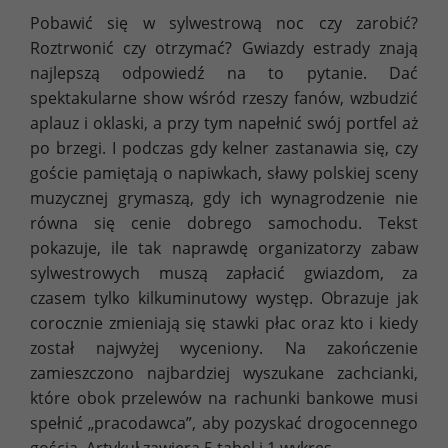
Pobawić się w sylwestrową noc czy zarobić?
Roztrwonić czy otrzymać? Gwiazdy estrady znają
najlepszą odpowiedź na to pytanie. Dać
spektakularne show wśród rzeszy fanów, wzbudzić
aplauz i oklaski, a przy tym napełnić swój portfel aż
po brzegi. I podczas gdy kelner zastanawia się, czy
goście pamiętają o napiwkach, sławy polskiej sceny
muzycznej grymaszą, gdy ich wynagrodzenie nie
równa się cenie dobrego samochodu. Tekst
pokazuje, ile tak naprawdę organizatorzy zabaw
sylwestrowych muszą zapłacić gwiazdom, za
czasem tylko kilkuminutowy występ. Obrazuje jak
corocznie zmieniają się stawki płac oraz kto i kiedy
został najwyżej wyceniony. Na zakończenie
zamieszczono najbardziej wyszukane zachcianki,
które obok przelewów na rachunki bankowe musi
spełnić „pracodawca”, aby pozyskać drogocennego
gościa. Artykuł zawiera 5 tabel i 1 wykres.