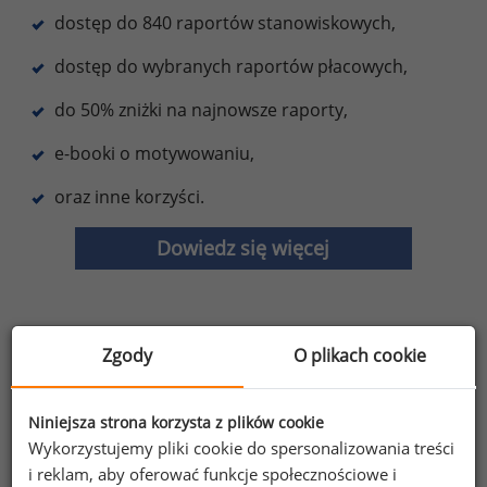
dostęp do 840 raportów stanowiskowych,
dostęp do wybranych raportów płacowych,
do 50% zniżki na najnowsze raporty,
e-booki o motywowaniu,
oraz inne korzyści.
Dowiedz się więcej
Zgody
O plikach cookie
Wybierz opcję dostosowana do Twoich
potrzeb!
Przetestuj strefę premium.
Niniejsza strona korzysta z plików cookie
Wykorzystujemy pliki cookie do spersonalizowania treści
Chcesz na bieżąco śledzić najnowsze informacje o
i reklam, aby oferować funkcje społecznościowe i
wynagrodzeniach?