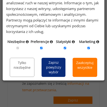
analizować ruch w naszej witrynie. Informacje o tym, jak
Zapisz się do newslettera!
korzystasz z naszej witryny, udostępniamy partnerom
społecznościowym, reklamowym i analitycznym.
Partnerzy mogą połączyć te informacje z innymi danymi
otrzymanymi od Ciebie lub uzyskanymi podczas
Wyrażam zgodę na przetwarzanie moich
korzystania z ich usług.
danych osobowych zawartych w
Niezbędne
Preferencje
Statystyki
Marketing
formularzu przez Sedlak
Sedlak sp. z o.o.
&
sp. k. w celu otrzymywania bezpłatnego
newsletter’a portalu wynagrodzenia.pl.
Zapisz
Tylko
Zaakceptuj
Wyrażam zgodę na przesyłanie na podany
powyższy
niezbędne
wszystkie
adres e-mail ofert handlowych oraz
wybór
informacji marketingowych. Oświadczam,
że zapoznałem się z treścią
informacji na
temat przetwarzania
.
Zapisz