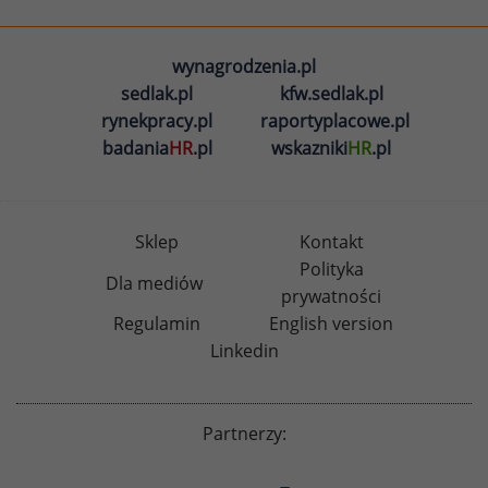
wynagrodzenia.pl
sedlak.pl
kfw.sedlak.pl
rynekpracy.pl
raportyplacowe.pl
badania
HR
.pl
wskazniki
HR
.pl
Sklep
Kontakt
Polityka
Dla mediów
prywatności
Regulamin
English version
Linkedin
Partnerzy: