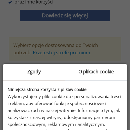
oraz inne korzyści.
Dowiedz się więcej
Wybierz opcję dostosowana do Twoich
potrzeb!
Przetestuj strefę premium.
Chcesz na bieżąco śledzić najnowsze informacje o
Zgody
O plikach cookie
wynagrodzeniach?
Zapisz się do newslettera!
Niniejsza strona korzysta z plików cookie
Wykorzystujemy pliki cookie do spersonalizowania treści
i reklam, aby oferować funkcje społecznościowe i
analizować ruch w naszej witrynie. Informacje o tym, jak
Wyrażam zgodę na przetwarzanie moich
korzystasz z naszej witryny, udostępniamy partnerom
społecznościowym, reklamowym i analitycznym.
danych osobowych zawartych w