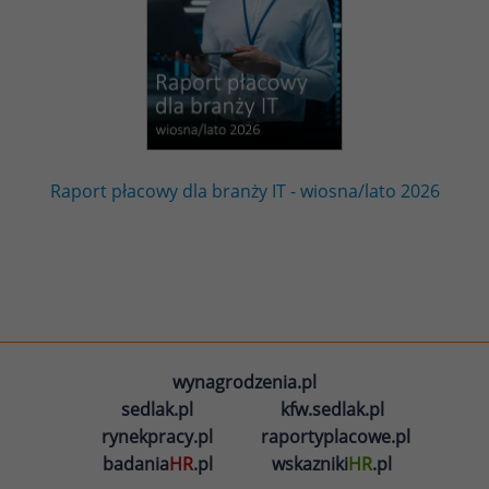
Raport płacowy dla branży IT - wiosna/lato 2026
wynagrodzenia.pl
sedlak.pl
kfw.sedlak.pl
rynekpracy.pl
raportyplacowe.pl
badania
HR
.pl
wskazniki
HR
.pl