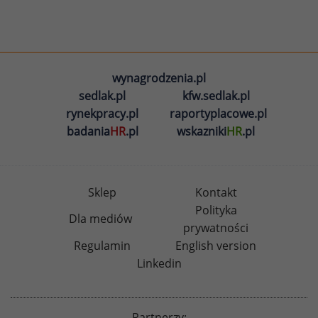
wynagrodzenia.pl
sedlak.pl
kfw.sedlak.pl
rynekpracy.pl
raportyplacowe.pl
badania
HR
.pl
wskazniki
HR
.pl
Sklep
Kontakt
Polityka
Dla mediów
prywatności
Regulamin
English version
Linkedin
Partnerzy: