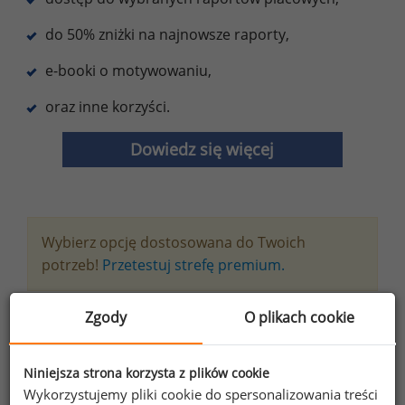
do 50% zniżki na najnowsze raporty,
e-booki o motywowaniu,
oraz inne korzyści.
Dowiedz się więcej
Wybierz opcję dostosowana do Twoich
potrzeb!
Przetestuj strefę premium.
Zgody
O plikach cookie
Chcesz na bieżąco śledzić najnowsze informacje o
wynagrodzeniach?
Zapisz się do newslettera!
Niniejsza strona korzysta z plików cookie
Wykorzystujemy pliki cookie do spersonalizowania treści