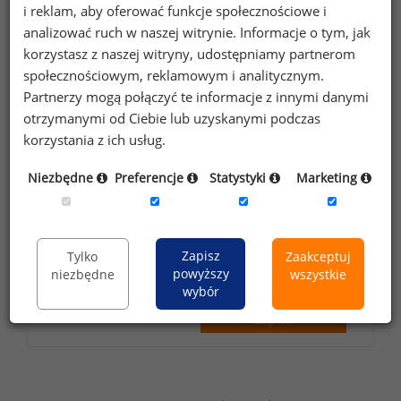
i reklam, aby oferować funkcje społecznościowe i
analizować ruch w naszej witrynie. Informacje o tym, jak
korzystasz z naszej witryny, udostępniamy partnerom
Wyrażam zgodę na przetwarzanie moich
społecznościowym, reklamowym i analitycznym.
danych osobowych zawartych w
Partnerzy mogą połączyć te informacje z innymi danymi
formularzu przez Sedlak
Sedlak sp. z o.o.
&
otrzymanymi od Ciebie lub uzyskanymi podczas
sp. k. w celu otrzymywania bezpłatnego
korzystania z ich usług.
newsletter’a portalu wynagrodzenia.pl.
Niezbędne
Preferencje
Statystyki
Marketing
Wyrażam zgodę na przesyłanie na podany
adres e-mail ofert handlowych oraz
informacji marketingowych. Oświadczam,
że zapoznałem się z treścią
Zapisz
informacji na
Tylko
Zaakceptuj
powyższy
niezbędne
wszystkie
temat przetwarzania
.
wybór
Zapisz