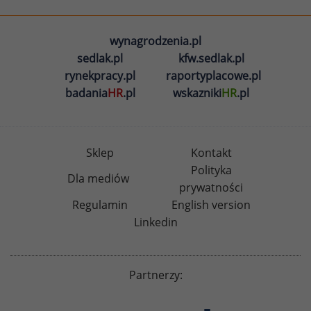
wynagrodzenia.pl
sedlak.pl
kfw.sedlak.pl
rynekpracy.pl
raportyplacowe.pl
badania
HR
.pl
wskazniki
HR
.pl
Sklep
Kontakt
Polityka
Dla mediów
prywatności
Regulamin
English version
Linkedin
Partnerzy: