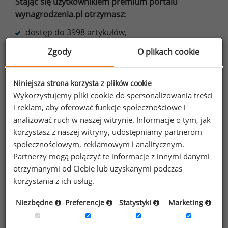
Stając się użytkownikiem premium portalu
wynagrodzenia.pl otrzymasz:
dostęp do 3998 artykułów,
Zgody
O plikach cookie
dostęp do 840 raportów stanowiskowych,
dostęp do wybranych raportów płacowych,
Niniejsza strona korzysta z plików cookie
do 50% zniżki na najnowsze raporty,
Wykorzystujemy pliki cookie do spersonalizowania treści
i reklam, aby oferować funkcje społecznościowe i
e-booki o motywowaniu,
analizować ruch w naszej witrynie. Informacje o tym, jak
korzystasz z naszej witryny, udostępniamy partnerom
oraz inne korzyści.
społecznościowym, reklamowym i analitycznym.
Partnerzy mogą połączyć te informacje z innymi danymi
Dowiedz się więcej
otrzymanymi od Ciebie lub uzyskanymi podczas
korzystania z ich usług.
Niezbędne
Preferencje
Statystyki
Marketing
Wybierz opcję dostosowana do Twoich
potrzeb!
Przetestuj strefę premium.