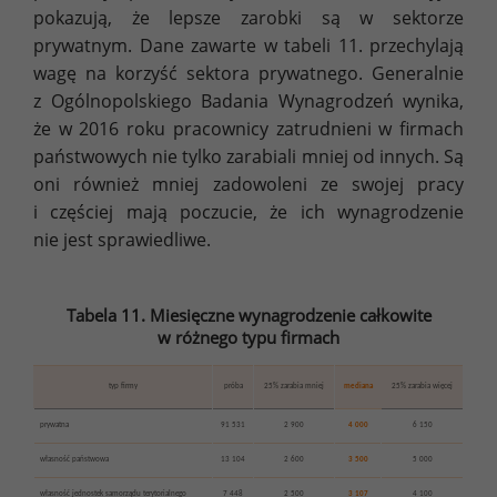
pokazują, że lepsze zarobki są w sektorze
prywatnym. Dane zawarte w tabeli 11. przechylają
wagę na korzyść sektora prywatnego. Generalnie
z Ogólnopolskiego Badania Wynagrodzeń wynika,
że w 2016 roku pracownicy zatrudnieni w firmach
państwowych nie tylko zarabiali mniej od innych. Są
oni również mniej zadowoleni ze swojej pracy
i częściej mają poczucie, że ich wynagrodzenie
nie jest sprawiedliwe.
Tabela 11. Miesięczne wynagrodzenie całkowite
w różnego typu firmach
typ firmy
próba
25% zarabia mniej
mediana
25% zarabia więcej
prywatna
91 531
2 900
4 000
6 150
własność państwowa
13 104
2 600
3 500
5 000
własność jednostek samorządu terytorialnego
7 448
2 500
3 107
4 100