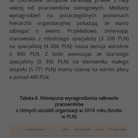
że członkowie zarządów zarabiają prawie 5 razy
więcej od pracowników szeregowych. Mediany
wynagrodzeń na poszczególnych poziomach
hierarchii organizacyjnej pokazują, że warto
zabiegać o awans. Przykładowo, zmieniając
stanowisko z młodszego specjalisty (3 200 PLN)
na specjalistę (4 000 PLN) nasza pensja wzrośnie
o 800 PLN. Z kolei awansując ze starszego
specjalisty (5 350 PLN) na kierownika małego
zespołu (5 771 PLN) mamy szansę na wzrost płacy
o ponad 400 PLN.
Tabela 8. Miesięczne wynagrodzenia całkowite
pracowników
z różnych szczebli organizacji w 2016 roku (brutto
w PLN)
szczebel organizacji
próba
25% zarabia mniej
mediana
25% zarabia więcej