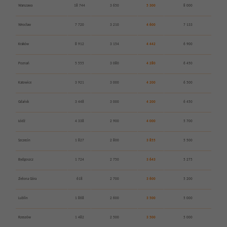
Warszawa
18 744
3 650
5 300
8 000
Wrocław
7 720
3 210
4 600
7 133
Kraków
8 912
3 154
4 442
6 900
Poznań
5 555
3 080
4 280
6 450
Katowice
3 921
3 000
4 200
6 500
Gdańsk
3 448
3 000
4 200
6 450
Łódź
4 338
2 900
4 000
5 700
Szczecin
1 827
2 800
3 855
5 500
Bydgoszcz
1 724
2 750
3 643
5 275
Zielona Góra
618
2 700
3 600
5 200
Lublin
1 868
2 600
3 500
5 000
Rzeszów
1 482
2 500
3 500
5 000