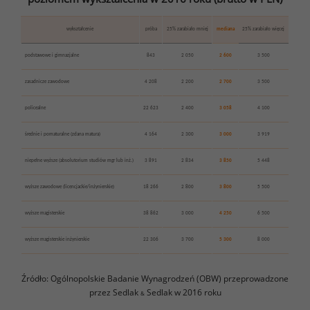
wykształcenie
próba
25% zarabiało mniej
mediana
25% zarabiało więcej
podstawowe i gimnazjalne
843
2 050
2 600
3 500
zasadnicze zawodowe
4 208
2 200
2 700
3 500
policealne
22 623
2 400
3 058
4 100
średnie i pomaturalne (zdana matura)
4 164
2 300
3 000
3 919
niepełne wyższe (absolutorium studiów mgr lub inż.)
3 891
2 834
3 850
5 448
wyższe zawodowe (licencjackie/inżynierskie)
18 266
2 800
3 800
5 500
wyższe magisterskie
38 862
3 000
4 250
6 500
wyższe magisterskie inżynierskie
22 306
3 700
5 300
8 000
Źródło: Ogólnopolskie Badanie Wynagrodzeń (OBW) przeprowadzone
przez Sedlak
Sedlak w 2016 roku
&