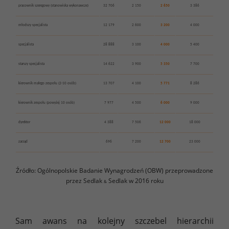
pracownik szeregowy (stanowiska wykonawcze)
32 706
2 150
2 650
3 386
młodszy specjalista
12 179
2 600
3 200
4 000
specjalista
28 888
3 100
4 000
5 400
starszy specjalista
14 622
3 900
5 350
7 700
kierownik małego zespołu (2-10 osób)
13 707
4 100
5 771
8 286
kierownik zespołu (powyżej 10 osób)
7 977
4 500
6 000
9 000
dyrektor
4 388
7 506
12 000
18 000
zarząd
696
7 200
12 700
23 000
Źródło: Ogólnopolskie Badanie Wynagrodzeń (OBW) przeprowadzone
przez Sedlak
Sedlak w 2016 roku
&
Sam awans na kolejny szczebel hierarchii