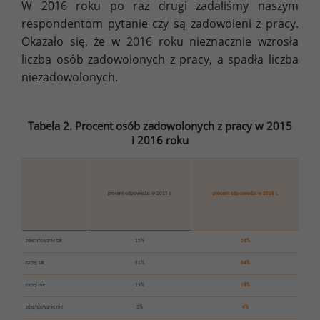
W 2016 roku po raz drugi zadaliśmy naszym
respondentom pytanie czy są zadowoleni z pracy.
Okazało się, że w 2016 roku nieznacznie wzrosła
liczba osób zadowolonych z pracy, a spadła liczba
niezadowolonych.
Tabela 2. Procent osób zadowolonych z pracy w 2015
i 2016 roku
procent odpowiedzi w 2015 r.
procent odpowiedzi w 2016 r.
zdecydowanie tak
15%
14%
raczej tak
61%
64%
raczej nie
19%
18%
zdecydowanie nie
5%
4%