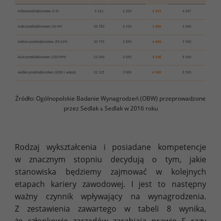
mikroprzedsiębiorstwo (1-9)
9 221
2 200
2 915
4 067
małe przedsiębiorstwo (10-49)
20 783
2 530
3 500
5 000
średnie przedsiębiorstwo (50-249)
30 755
2 895
4 000
5 900
duże przedsiębiorstwo (250-999)
22 040
3 050
4 236
6 500
wielkie przedsiębiorstwo (1000 i więcej)
32 135
3 000
4 300
6 500
Źródło: Ogólnopolskie Badanie Wynagrodzeń (OBW) przeprowadzone
przez Sedlak
Sedlak w 2016 roku
&
Rodzaj wykształcenia i posiadane kompetencje
w znacznym stopniu decydują o tym, jakie
stanowiska będziemy zajmować w kolejnych
etapach kariery zawodowej. I jest to następny
ważny czynnik wpływający na wynagrodzenia.
Z zestawienia zawartego w tabeli 8 wynika,