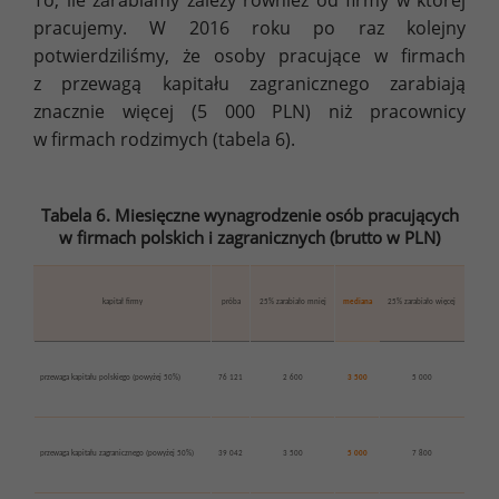
To, ile zarabiamy zależy również od firmy w której
pracujemy. W 2016 roku po raz kolejny
potwierdziliśmy, że osoby pracujące w firmach
z przewagą kapitału zagranicznego zarabiają
znacznie więcej (5 000 PLN) niż pracownicy
w firmach rodzimych (tabela 6).
Tabela 6. Miesięczne wynagrodzenie osób pracujących
w firmach polskich i zagranicznych (brutto w PLN)
kapitał firmy
próba
25% zarabiało mniej
mediana
25% zarabiało więcej
przewaga kapitału polskiego (powyżej 50%)
76 121
2 600
3 500
5 000
przewaga kapitału zagranicznego (powyżej 50%)
39 042
3 500
5 000
7 800