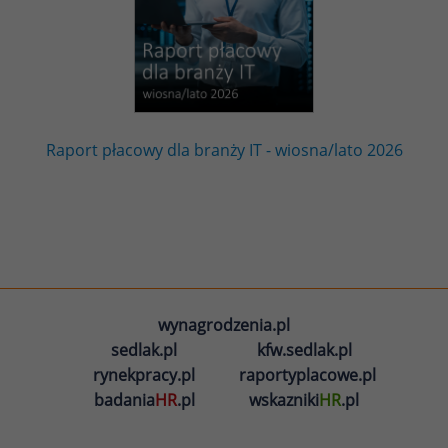
Raport płacowy dla branży IT - wiosna/lato 2026
wynagrodzenia.pl
sedlak.pl
kfw.sedlak.pl
rynekpracy.pl
raportyplacowe.pl
badania
HR
.pl
wskazniki
HR
.pl