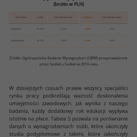
(brutto w PLN)
tryb studiów
próba
25% zarabiało mniej
mediana
25% zarabiało więcej
stacjonarne
56 933
3 220
4 600
7 073
niestacjonarne
26 392
2 900
3 969
5 645
Źródło: Ogólnopolskie Badanie Wynagrodzeń (OBW) przeprowadzone
przez Sedlak
Sedlak w 2016 roku
&
W dzisiejszych czasach prawie wszyscy specjaliści
rynku pracy podkreślają ważność doskonalenia
umiejętności zawodowych. Jak wynika z naszego
badania, każdy dodatkowy rok edukacji wypływa
istotnie na płace. Tabela 5 pozwala na porównanie
danych o wynagrodzeniach osób, które ukończyły
studia podyplomowe z takimi, które zakończyły