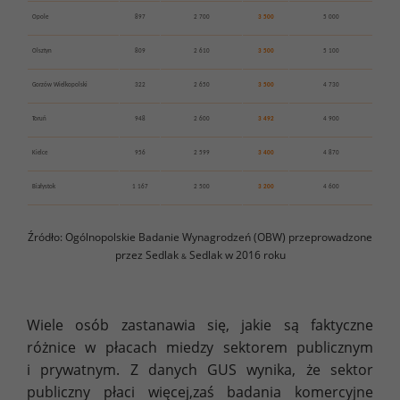
Opole
897
2 700
3 500
5 000
Olsztyn
809
2 610
3 500
5 100
Gorzów Wielkopolski
322
2 650
3 500
4 730
Toruń
948
2 600
3 492
4 900
Kielce
956
2 599
3 400
4 870
Białystok
1 167
2 500
3 200
4 600
Źródło: Ogólnopolskie Badanie Wynagrodzeń (OBW) przeprowadzone
przez Sedlak
Sedlak w 2016 roku
&
Wiele osób zastanawia się, jakie są faktyczne
różnice w płacach miedzy sektorem publicznym
i prywatnym. Z danych GUS wynika, że sektor
publiczny płaci więcej,zaś badania komercyjne