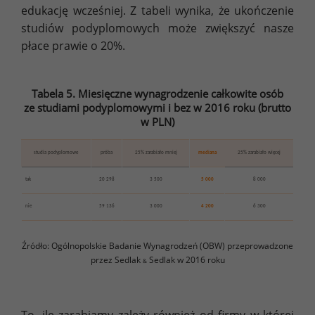
edukację wcześniej. Z tabeli wynika, że ukończenie
studiów podyplomowych może zwiększyć nasze
płace prawie o 20%.
Tabela 5. Miesięczne wynagrodzenie całkowite osób
ze studiami podyplomowymi i bez w 2016 roku (brutto
w PLN)
studia podyplomowe
próba
25% zarabiało mniej
mediana
25% zarabiało więcej
tak
20 298
3 500
5 000
8 000
nie
59 136
3 000
4 200
6 300
Źródło: Ogólnopolskie Badanie Wynagrodzeń (OBW) przeprowadzone
przez Sedlak
Sedlak w 2016 roku
&