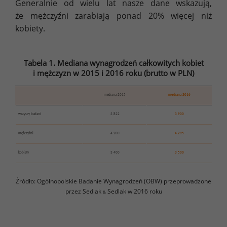
Generalnie od wielu lat nasze dane wskazują,
że mężczyźni zarabiają ponad 20% więcej niż
kobiety.
Tabela 1. Mediana wynagrodzeń całkowitych kobiet
i mężczyzn w 2015 i 2016 roku (brutto w PLN)
mediana 2015
mediana 2016
wszyscy badani
3 822
3 900
mężczyźni
4 200
4 295
kobiety
3 400
3 500
Źródło: Ogólnopolskie Badanie Wynagrodzeń (OBW) przeprowadzone
przez Sedlak
Sedlak w 2016 roku
&