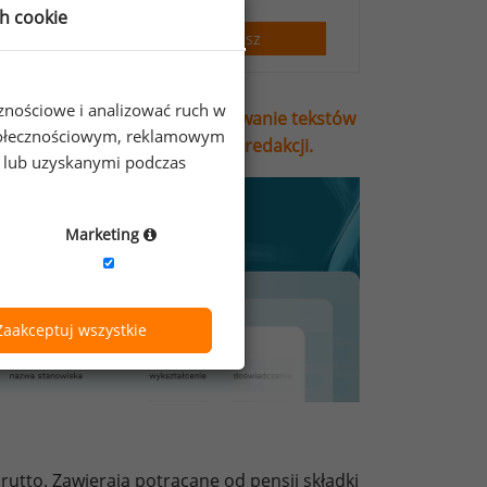
ch cookie
Zapisz
cznościowe i analizować ruch w
ie, przetwarzanie i wykorzystywanie tekstów
 społecznościowym, reklamowym
stego wymaga pisemnej zgody redakcji.
e lub uzyskanymi podczas
Marketing
Zaakceptuj wszystkie
utto. Zawierają potrącane od pensji składki