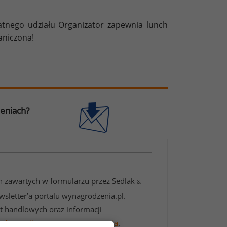
tnego udziału Organizator zapewnia lunch
raniczona!
zeniach?
 zawartych w formularzu przez Sedlak
&
wsletter’a portalu wynagrodzenia.pl.
t handlowych oraz informacji
informacji na temat przetwarzania
.