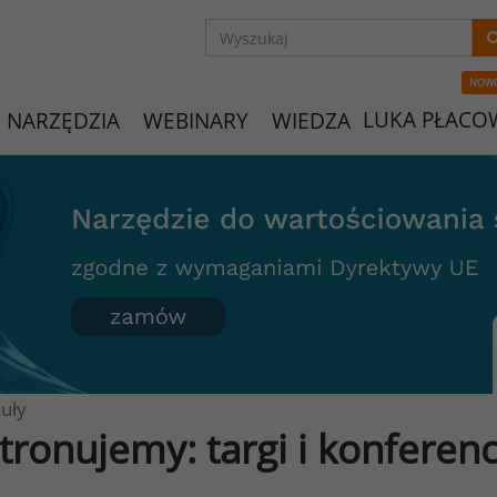
NOW
LUKA PŁACO
NARZĘDZIA
WEBINARY
WIEDZA
uły
tronujemy: targi i konferen