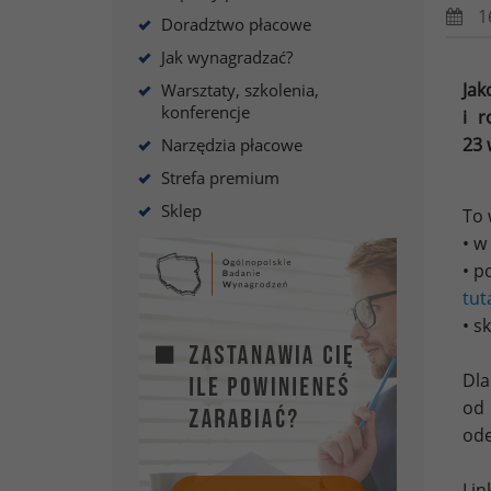
1
Doradztwo płacowe
Jak wynagradzać?
Jak
Warsztaty, szkolenia,
konferencje
i r
23 
Narzędzia płacowe
Strefa premium
Sklep
To 
• w
• p
tu
• s
Dl
od 
ode
Lin