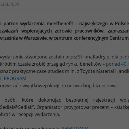
6.09.2025
o patron wydarzenia meetbenefit – największego w Polsc
ozwiązań wspierających zdrowie pracowników, zaprasz
września w Warszawie, w centrum konferencyjnym Centrum 
wydarzenie stworzone zostało przez StronaKadry.pl dla osób
 krótkim czasie zrobić przegląd rynku benefitów –
ponad 40 
oznać praktyczne case studies m.in. z Toyota Material Hand
taj PROGRAM
korzystać z wyjątkowej okazji na networking biznesowy.
a osób, które dokonując bezpłatnej rejestracji wp
Sedlak@Sedlak”, Organizator przygotował prezent – książ
brać w recepcji wydarzenia.
k do bezpłatnego zgłoszenia:
REJESTRACJA