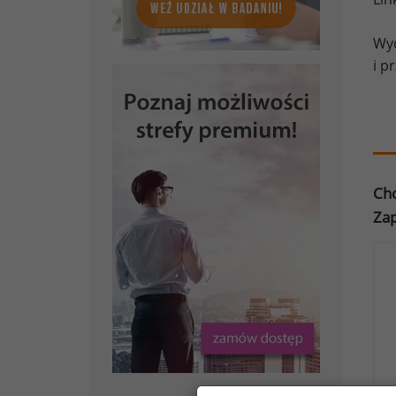
Wyd
i p
Chc
Zap