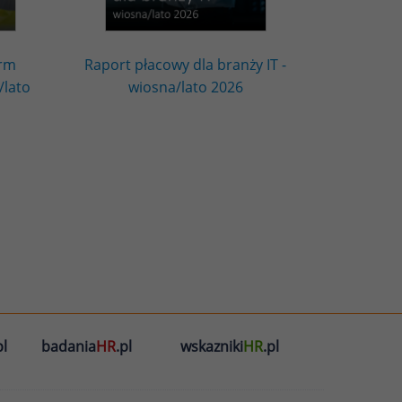
irm
Raport płacowy dla branży IT -
/lato
wiosna/lato 2026
l
badania
HR
.pl
wskazniki
HR
.pl