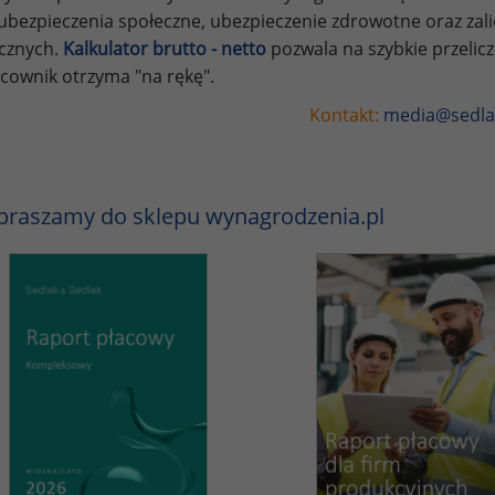
ubezpieczenia społeczne, ubezpieczenie zdrowotne oraz za
ycznych.
Kalkulator brutto - netto
pozwala na szybkie przelic
cownik otrzyma "na rękę".
Kontakt:
media@sedla
praszamy do sklepu wynagrodzenia.pl