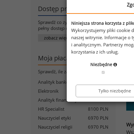
Zg
Dostęp premium
Sprawdź co zyskasz wykupując
Niniejsza strona korzysta z pli
pełny dostęp do naszego portalu
Wykorzystujemy pliki cookie d
Pr
naszej witrynie. Informacje 
zobacz więcej
i analitycznym. Partnerzy mo
korzystania z ich usług.
Moja płaca
Niezbędne
Sprawdź, ile zarabia:
Analityk bankowy
9320 PLN
Tylko niezbędne
Elektronik
10710 PLN
Analityk finansowy
10180 PLN
HR Specialist
8100 PLN
Nauczyciel etyki
6970 PLN
Wyn
Nauczyciel religii
6970 PLN
Wsz