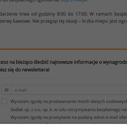
arzenie trwa od godziny 8:00 do 17:00. W ramach bezpła
rzerwy kawowe. Nie przegap tej okazji – liczba miejsc jest og
esz na bieżąco śledzić najnowsze informacje o wynagrod
isz się do newslettera!
Wyrażam zgodę na przetwarzanie moich danych osobowych
Sedlak sp. z o.o. sp. k. w celu otrzymywania bezpłatnego ne
Wyrażam zgodę na przesyłanie na podany adres e-mail ofer
marketingowych. Oświadczam, że zapoznałem się z treścią