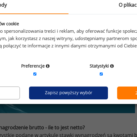
ody
O plika
ków cookie
o spersonalizowania treści i reklam, aby oferować funkcje społe
zypominamy, że zgodnie z pkt 2.6 - 2.7 regulaminu kopiowan
o tym, jak korzystasz z naszej witryny, udostępniamy partnerom
oraz danych portalu w innych celach niż do użytku osobi
gą połączyć te informacje z innymi danymi otrzymanymi od Ciebi
Preferencje
Statystyki
Zapisz powyższy wybór
agrodzenie brutto - ile to jest netto?
ystkie podane w artykule stawki wynagrodzeń są kwotami br