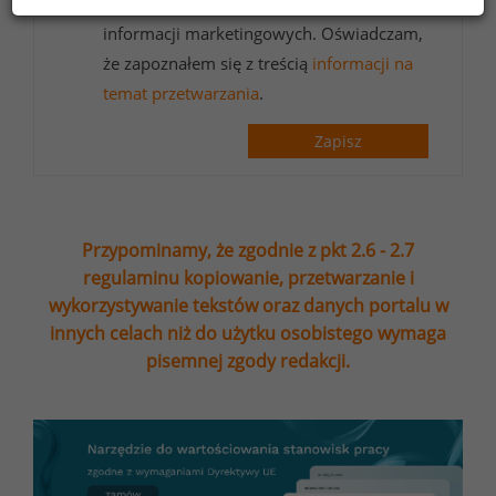
adres e-mail ofert handlowych oraz
informacji marketingowych. Oświadczam,
że zapoznałem się z treścią
informacji na
temat przetwarzania
.
Zapisz
Przypominamy, że zgodnie z pkt 2.6 - 2.7
regulaminu kopiowanie, przetwarzanie i
wykorzystywanie tekstów oraz danych portalu w
innych celach niż do użytku osobistego wymaga
pisemnej zgody redakcji.