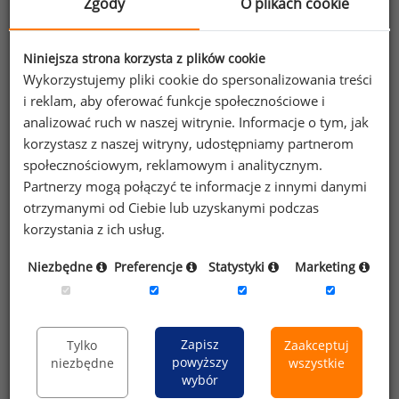
Zgody
O plikach cookie
Wybierz opcję dostosowana do Twoich
potrzeb!
Przetestuj strefę premium.
Niniejsza strona korzysta z plików cookie
Wykorzystujemy pliki cookie do spersonalizowania treści
i reklam, aby oferować funkcje społecznościowe i
Chcesz na bieżąco śledzić najnowsze informacje o
analizować ruch w naszej witrynie. Informacje o tym, jak
wynagrodzeniach?
korzystasz z naszej witryny, udostępniamy partnerom
Zapisz się do newslettera!
społecznościowym, reklamowym i analitycznym.
Partnerzy mogą połączyć te informacje z innymi danymi
otrzymanymi od Ciebie lub uzyskanymi podczas
korzystania z ich usług.
Wyrażam zgodę na przetwarzanie moich
Niezbędne
Preferencje
Statystyki
Marketing
danych osobowych zawartych w
formularzu przez Sedlak
Sedlak sp. z o.o.
&
sp. k. w celu otrzymywania bezpłatnego
Zapisz
Tylko
Zaakceptuj
newsletter’a portalu wynagrodzenia.pl.
powyższy
niezbędne
wszystkie
Wyrażam zgodę na przesyłanie na podany
wybór