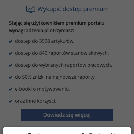
Wykupić dostęp premium
Stając się użytkownikiem premium portalu
wynagrodzenia.pl otrzymasz:
dostęp do 3998 artykułów,
dostęp do 840 raportów stanowiskowych,
dostęp do wybranych raportów płacowych,
do 50% zniżki na najnowsze raporty,
e-booki o motywowaniu,
oraz inne korzyści.
Dowiedz się więcej