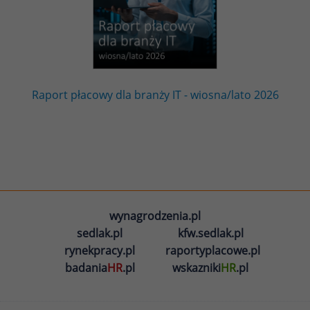
Raport płacowy dla branży IT - wiosna/lato 2026
wynagrodzenia.pl
sedlak.pl
kfw.sedlak.pl
rynekpracy.pl
raportyplacowe.pl
badania
HR
.pl
wskazniki
HR
.pl