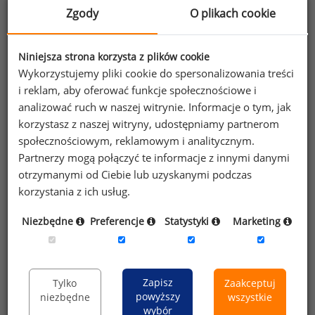
formularzu przez Sedlak
Sedlak sp. z o.o.
&
Zgody
O plikach cookie
sp. k. w celu otrzymywania bezpłatnego
newsletter’a portalu wynagrodzenia.pl.
Niniejsza strona korzysta z plików cookie
Wyrażam zgodę na przesyłanie na podany
Wykorzystujemy pliki cookie do spersonalizowania treści
adres e-mail ofert handlowych oraz
i reklam, aby oferować funkcje społecznościowe i
informacji marketingowych. Oświadczam,
analizować ruch w naszej witrynie. Informacje o tym, jak
że zapoznałem się z treścią
informacji na
korzystasz z naszej witryny, udostępniamy partnerom
temat przetwarzania
.
społecznościowym, reklamowym i analitycznym.
Partnerzy mogą połączyć te informacje z innymi danymi
Zapisz
otrzymanymi od Ciebie lub uzyskanymi podczas
korzystania z ich usług.
Niezbędne
Preferencje
Statystyki
Marketing
Przypominamy, że zgodnie z pkt 2.6 - 2.7
regulaminu kopiowanie, przetwarzanie i
wykorzystywanie tekstów oraz danych portalu w
Zapisz
Tylko
Zaakceptuj
innych celach niż do użytku osobistego wymaga
powyższy
niezbędne
wszystkie
pisemnej zgody redakcji.
wybór