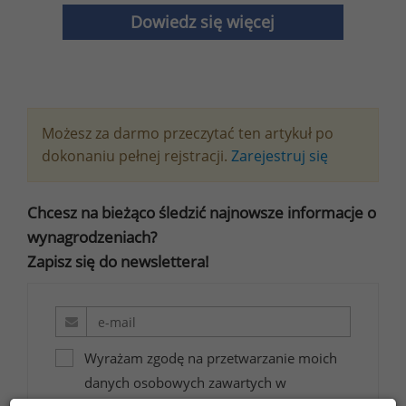
Dowiedz się więcej
Możesz za darmo przeczytać ten artykuł po
dokonaniu pełnej rejstracji.
Zarejestruj się
Chcesz na bieżąco śledzić najnowsze informacje o
wynagrodzeniach?
Zapisz się do newslettera!
Wyrażam zgodę na przetwarzanie moich
danych osobowych zawartych w