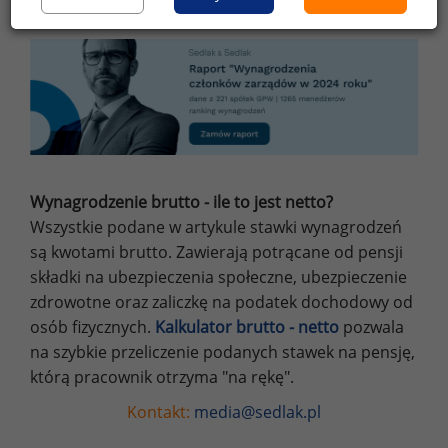
Wynagrodzenie brutto - ile to jest netto?
Wszystkie podane w artykule stawki wynagrodzeń
są kwotami brutto. Zawierają potrącane od pensji
składki na ubezpieczenia społeczne, ubezpieczenie
zdrowotne oraz zaliczkę na podatek dochodowy od
osób fizycznych.
Kalkulator brutto - netto
pozwala
na szybkie przeliczenie podanych stawek na pensję,
którą pracownik otrzyma "na rękę".
Kontakt:
media@sedlak.pl