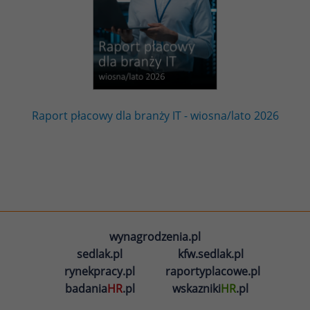
Raport płacowy dla branży IT - wiosna/lato 2026
wynagrodzenia.pl
sedlak.pl
kfw.sedlak.pl
rynekpracy.pl
raportyplacowe.pl
badania
HR
.pl
wskazniki
HR
.pl